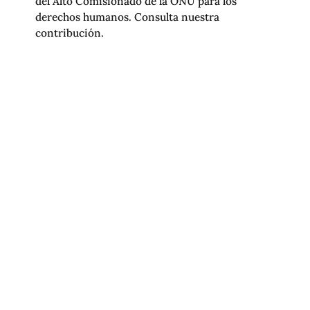
del Alto Comisionado de la ONU para los
derechos humanos. Consulta nuestra
contribución.
R3D PRESENTA CONTRIBUCIÓN
SOBRE IA Y LIBERTAD DE EXPRESIÓN
ANTE LA CIDH