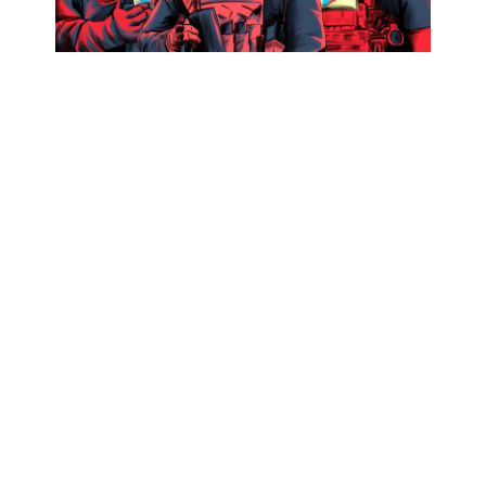
APPLE RETIRÓ APLICACIÓN QUE
DOCUMENTA ACCIONES DE ICE EN
ESTADOS UNIDOS
Ene 13, 2026
|
Libertad de expresión
Apple retira de su tienda de aplicaciones una
app destinada a grabar, enviar y almacenar
fotos y videos de acciones abusivas del ICE para
luego ser usadas como pruebas en las cortes
estadounidenses.