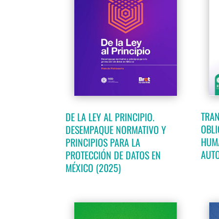
TRAN
DE LA LEY AL PRINCIPIO.
OBLI
DESEMPAQUE NORMATIVO Y
HUMA
PRINCIPIOS PARA LA
AUTO
PROTECCIÓN DE DATOS EN
MÉXICO (2025)