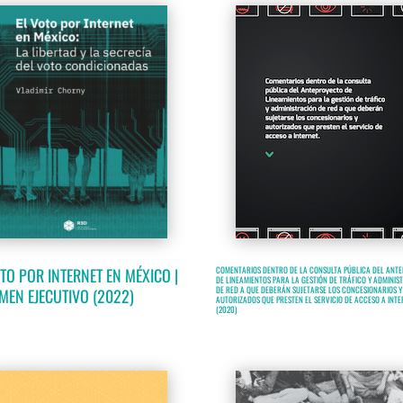
TO POR INTERNET EN MÉXICO |
COMENTARIOS DENTRO DE LA CONSULTA PÚBLICA DEL ANT
DE LINEAMIENTOS PARA LA GESTIÓN DE TRÁFICO Y ADMINIS
DE RED A QUE DEBERÁN SUJETARSE LOS CONCESIONARIOS Y
MEN EJECUTIVO (2022)
AUTORIZADOS QUE PRESTEN EL SERVICIO DE ACCESO A INT
(2020)