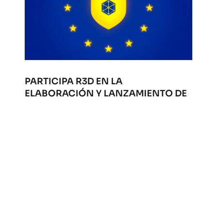
PARTICIPA R3D EN LA
ELABORACIÓN Y LANZAMIENTO DE
LOS “PRINCIPIOS DE DERECHOS
HUMANOS PARA LA APLICACIÓN DE
LA LEY DE SERVICIOS DIGITALES:
UNA PERSPECTIVA GLOBAL”
Ene 28, 2026
|
Libertad de expresión
R3D: Red en Defensa de los Derechos Digitales
participa de la Alianza de Derechos Humanos de
la Ley de Servicios Digitales de la Unión
Europea. La alianza es una coalición global de
organizaciones de la sociedad civil, personas