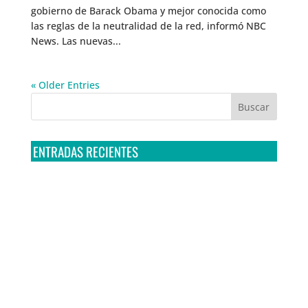
gobierno de Barack Obama y mejor conocida como
las reglas de la neutralidad de la red, informó NBC
News. Las nuevas...
« Older Entries
ENTRADAS RECIENTES
Tribunal Colegiado confirma amparo de R3D: Sedena
sigue incumpliendo con la entrega de contratos de
Pegasus
Multa a la FMF confirma riesgos advertidos sobre el
tratamiento de datos sensibles en el FAN ID
R3D presenta SequIA, un repositorio para
comprender el impacto ambiental de los centros de
datos y la inteligencia artificial