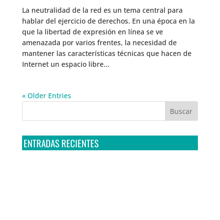
La neutralidad de la red es un tema central para
hablar del ejercicio de derechos. En una época en la
que la libertad de expresión en línea se ve
amenazada por varios frentes, la necesidad de
mantener las características técnicas que hacen de
Internet un espacio libre...
« Older Entries
ENTRADAS RECIENTES
Tribunal Colegiado confirma amparo de R3D: Sedena
sigue incumpliendo con la entrega de contratos de
Pegasus
Multa a la FMF confirma riesgos advertidos sobre el
tratamiento de datos sensibles en el FAN ID