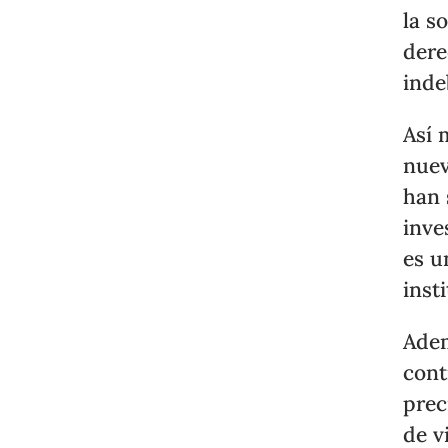
la s
dere
inde
Así 
nuev
han 
inve
es u
inst
Adem
cont
prec
de v