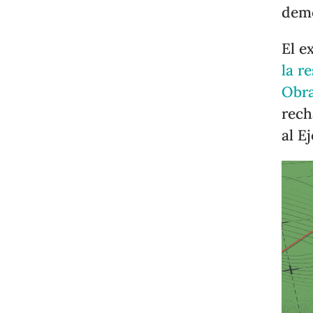
demo
El e
la r
Obr
rech
al E