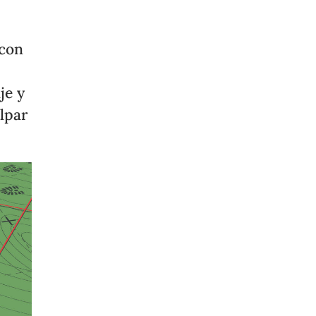
 con
je y
lpar