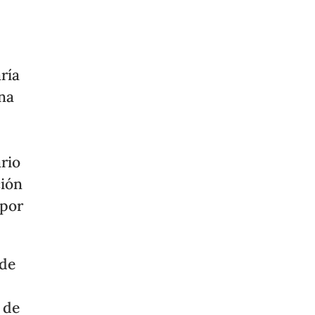
ría
ina
rio
ción
 por
 de
 de