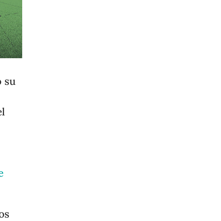
ó su
el
e
os