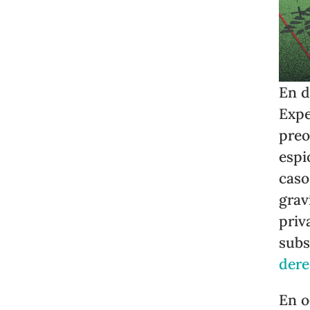
En d
Expe
preo
espi
caso
grav
priv
subs
der
En o