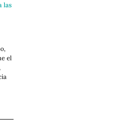
 las
o,
e el
,
cia
a