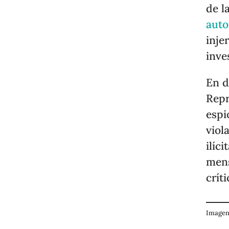
de l
auto
inje
inve
En d
Repr
espi
viol
ilíc
mens
críti
Imagen