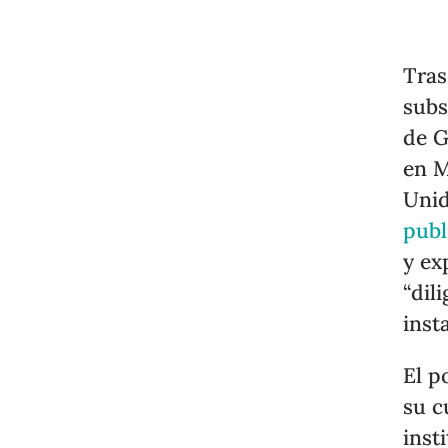
Tras
subs
de G
en M
Uni
publ
y ex
“dil
inst
El p
su c
inst