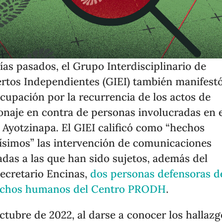
ías pasados, el Grupo Interdisciplinario de
rtos Independientes (GIEI) también manifest
cupación por la recurrencia de los actos de
onaje en contra de personas involucradas en 
 Ayotzinapa. El GIEI calificó como “hechos
ísimos” las intervención de comunicaciones
adas a las que han sido sujetos, además del
ecretario Encinas,
dos personas defensoras d
echos humanos del Centro PRODH
.
ctubre de 2022, al darse a conocer los hallazg