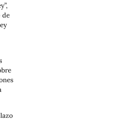
y”,
e de
Ley
s
obre
iones
a
plazo