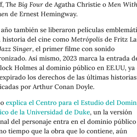
f,
The Big Four
de Agatha Christie o
Men With
en
de Ernest Hemingway.
 año también se liberaron películas emblemát
a historia del cine como
Metrópolis
de Fritz L
Jazz Singer
, el primer filme con sonido
ronizado. Así mismo, 2023 marca la entrada d
lock Holmes al dominio público en EE.UU, ya
expirado los derechos de las últimas historias
icadas por Arthur Conan Doyle.
mo
explica el Centro para el Estudio del Domin
ico de la Universidad de Duke
, un la versión
inal del personaje entra en el dominio público
o tiempo que la obra que lo contiene, aún