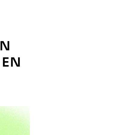
AN
 EN