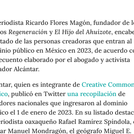
eriodista Ricardo Flores Magón, fundador de l
ios
Regeneración
y
El Hijo del Ahuizote
, encab
istado de las personas creadoras que entran al
nio público en México en 2023, de acuerdo c
ecuento elaborado por el abogado y activista
ador Alcántar.
ntar, quien es integrante de
Creative Commo
ico
, publicó en Twitter
una recopilación
de
dores nacionales que ingresaron al dominio
ico el 1 de enero de 2023. En su listado desta
eriodista oaxaqueño Rafael Ramírez Spíndola, 
tar Manuel Mondragón, el geógrafo Miguel E.