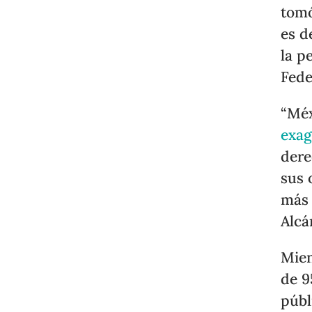
tomó
es d
la p
Fede
“Méx
exag
dere
sus 
más 
Alcá
Mien
de 9
públ