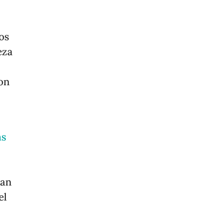
os
eza
on
ns
can
el