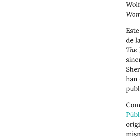
Wolf
Wom
Este
de l
The 
sinc
Sher
han 
publ
Co
Públ
orig
mism