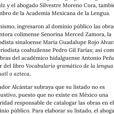
lz y el abogado Silvestre Moreno Cora, tambi
bro de la Academia Mexicana de la Lengua.
mismo, ingresaron al dominio público las obra
intora colimense Senorina Merced Zamora, la
odista sinaloense María Guadalupe Rojo Alvar
eriodista coahuilense Pedro Gil Farías; así co
obras del académico hidalguense Antonio Peñaf
r del libro
Vocabulario gramático de la lengua
atl o azteca
.
ador Alcántar subraya que su listado no es
ustivo, puesto que no existe en México una
ridad responsable de catalogar las obras en e
nio público. Para elaborar su listado, el abog