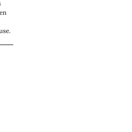
s
 en
use.