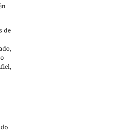
én
s de
ado,
mo
iel,
l
ado