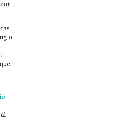
out
icas
ang o
e
 que
io
 al