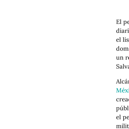
El p
diar
el l
domi
un r
Salv
Alcá
Méx
crea
públ
el p
mili