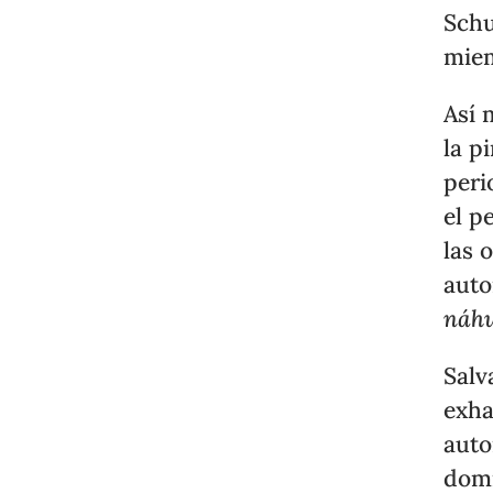
Schu
miem
Así 
la p
peri
el p
las 
auto
náhu
Salv
exha
auto
domi