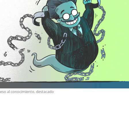
eso al conocimiento
,
destacado