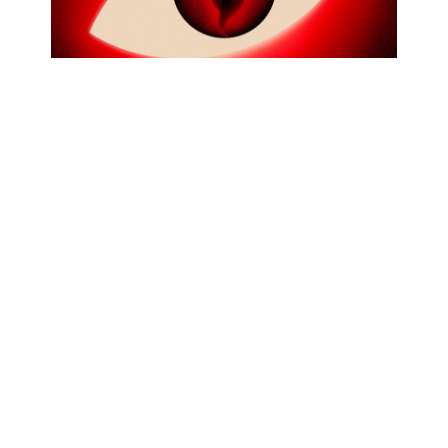
R3D PARTICIPA EN CONTRIBUCIÓN
CONJUNTA PARA INFORME DEL
ALTO COMISIONADO DE ONU
SOBRE DEFENSORES DE DERECHOS
HUMANOS
Abr 17, 2026
|
Oficial
,
Privacidad
Desde R3D aportamos para un nuevo informe
del Alto Comisionado de la ONU para los
derechos humanos. Consulta nuestra
contribución.