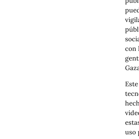
públ
pued
vigi
públ
soci
con 
gent
Gaza
Este
tecn
hech
vide
esta
uso 