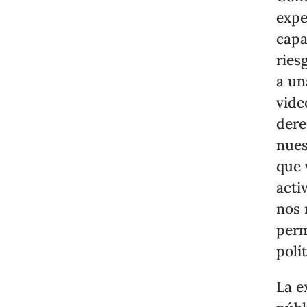
expe
capa
ries
a un
vide
dere
nues
que 
acti
nos 
perm
polí
La e