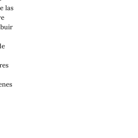
e las
ve
ibuir
de
res
enes