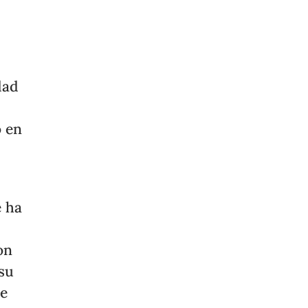
dad
o en
e ha
on
 su
de