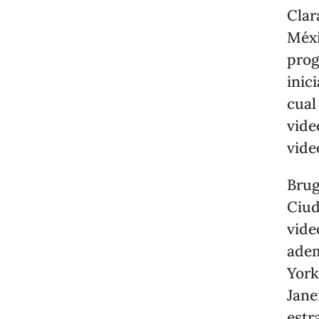
Clar
Méxi
prog
inic
cual
vide
vide
Brug
Ciud
vide
adem
York
Jane
estr