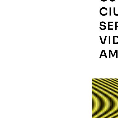
CI
SE
VI
AM