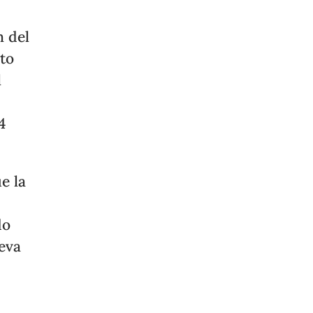
n del
to
l
4
e la
do
eva
,