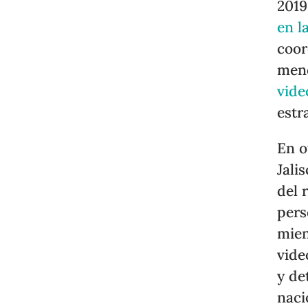
2019
en l
coor
men
vide
estr
En o
Jali
del 
pers
mien
vide
y de
naci