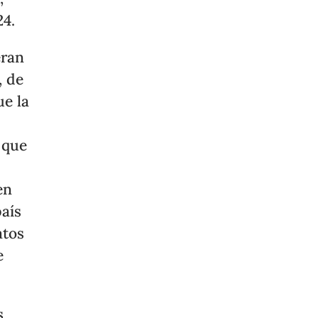
24.
eran
, de
ue la
 que
en
país
atos
e
s