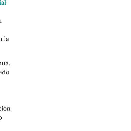
ial
a
 la
hua,
sado
ción
o