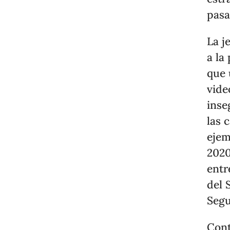
pasa
La j
a la
que 
vide
inse
las 
ejem
2020
entr
del 
Segu
Cont