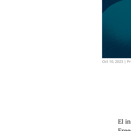
Oct 10, 2023
|
Pr
El i
Free