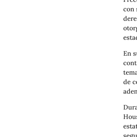
con 
dere
otor
esta
En s
cont
tema
de c
adem
Dura
Hous
esta
segu