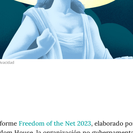
ivacidad
nforme
Freedom of the Net 2023
, elaborado po
dom House, la organización no gubernamenta