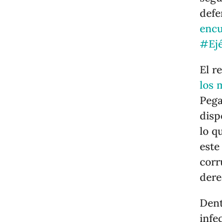
defe
encu
#Ejé
El r
los 
Pega
disp
lo q
este
corr
dere
Dent
infe