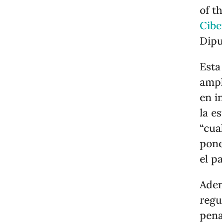
of t
Cibe
Dipu
Esta
ampl
en i
la e
“cua
pone
el pa
Adem
regu
pena