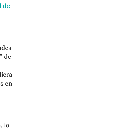
l de
ades
e” de
diera
os en
, lo