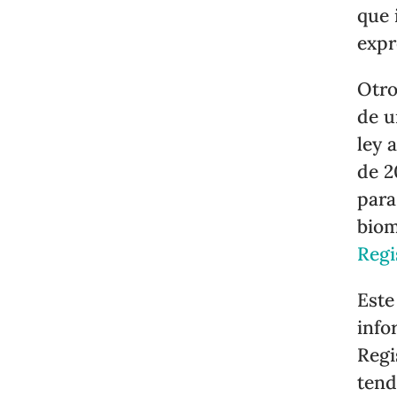
que 
expr
Otro
de u
ley 
de 2
para
biom
Regi
Este
info
Regi
tend