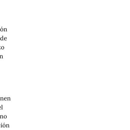
ión
 de
zo
ón
onen
el
 no
ción