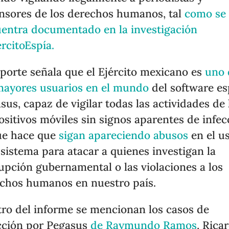
nsores de los derechos humanos, tal
como se
entra documentado en la investigación
rcitoEspía.
eporte señala que el Ejército mexicano es
uno 
mayores usuarios en el mundo
del software es
sus, capaz de vigilar todas las actividades de 
ositivos móviles sin signos aparentes de infec
ue hace que
sigan apareciendo abusos
en el u
 sistema para atacar a quienes investigan la
upción gubernamental o las violaciones a los
chos humanos en nuestro país.
ro del informe se mencionan los casos de
cción por Pegasus
de Raymundo Ramos
, Rica