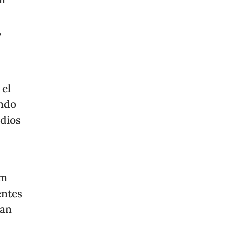
,
 el
ando
edios
om
entes
han