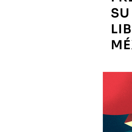
SU
LI
MÉ