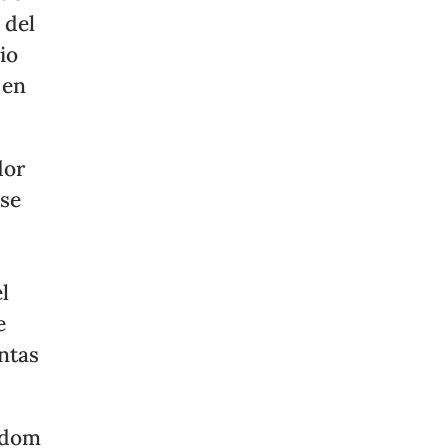
 del
io
 en
dor
se
l
e
ntas
eedom