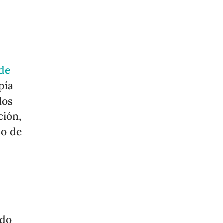
de
pía
los
ción,
so de
rdo