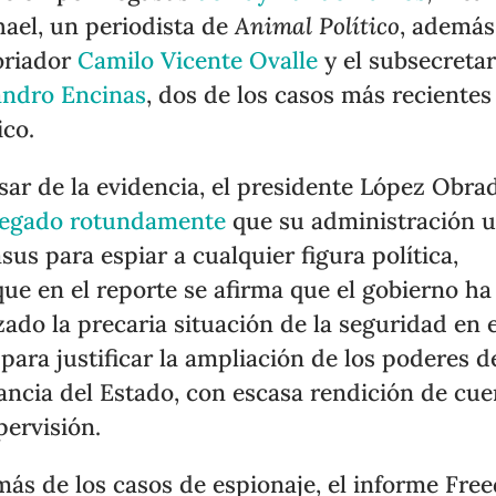
ael, un periodista de
Animal Político
, además
oriador
Camilo Vicente Ovalle
y el subsecretar
andro Encinas
, dos de los casos más recientes
ico.
sar de la evidencia, el presidente López Obra
negado rotundamente
que su administración u
sus para espiar a cualquier figura política,
ue en el reporte se afirma que el gobierno ha
izado la precaria situación de la seguridad en e
 para justificar la ampliación de los poderes d
lancia del Estado, con escasa rendición de cue
pervisión.
ás de los casos de espionaje, el informe Fr