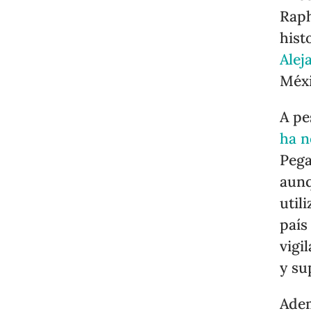
Raph
hist
Alej
Méx
A pe
ha 
Pega
aunq
util
país
vigi
y su
Adem