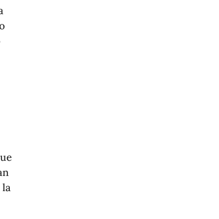
a
o
o
que
an
 la