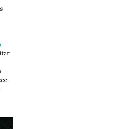
os
a
itar
a
ece
e