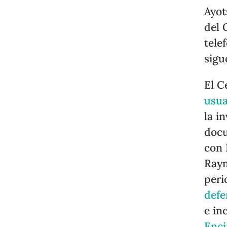
Ayot
del 
tele
sigu
El C
usua
la i
docu
con 
Raym
peri
defe
e in
Enci