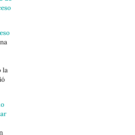
ceso
ceso
ena
 la
ió
do
tar
en