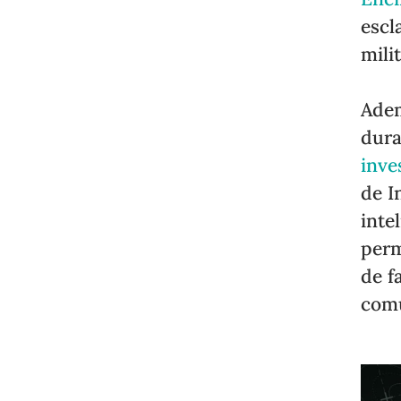
escl
mili
Adem
dura
inve
de I
inte
perm
de f
comu