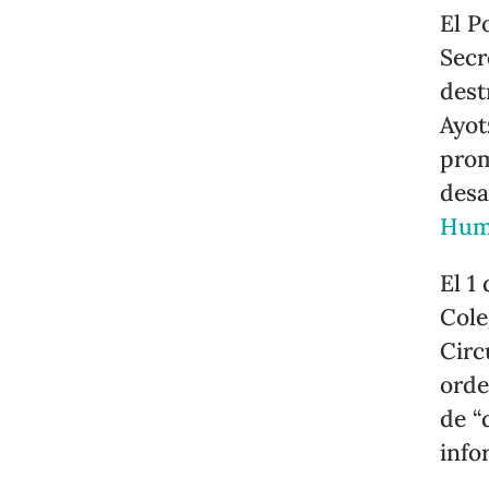
El P
Secr
dest
Ayot
prom
des
Hum
El 1
Cole
Circ
orde
de “
info