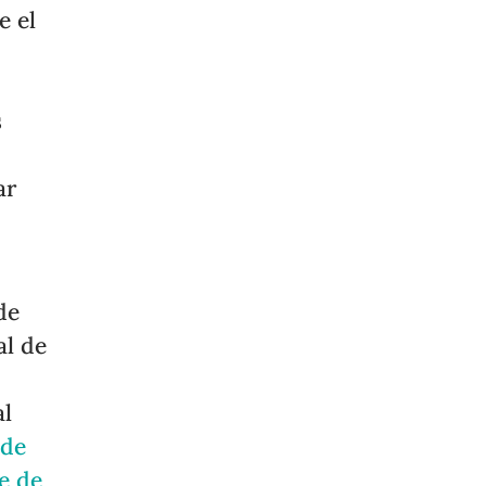
e el
s
ar
de
al de
al
 de
e de