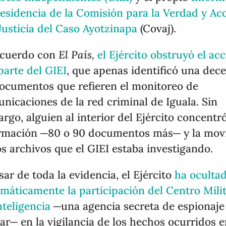
residencia de la Comisión para la Verdad y Ac
 Justicia del Caso Ayotzinapa
(Covaj).
acuerdo con
El País,
el Ejército obstruyó el ac
parte del GIEI
, que apenas identificó una dec
ocumentos que refieren el monitoreo de
nicaciones de la red criminal de Iguala. Sin
rgo, alguien al interior del Ejército concentró
rmación ─80 o 90 documentos más─ y la mov
os archivos que el GIEI estaba investigando.
sar de toda la evidencia, el Ejército
ha oculta
emáticamente la participación del Centro Mili
nteligencia
─una agencia secreta de espionaje
tar─ en la vigilancia de los hechos ocurridos 