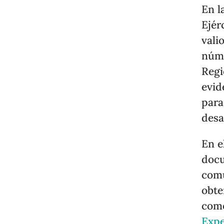
En l
Ejér
vali
núme
Regi
evid
para
desa
En e
docu
comu
obte
co
Expe