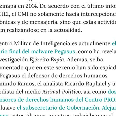
zinapa en 2014. De acuerdo con el último inf
GIEI, el CMI no solamente hacía intercepcione
fónicas y de mensajería, sino que estas activi
en realizándose en la actualidad.
entro Militar de Inteligencia es actualmente
e
rio final del malware Pegasus
, como ha revel
nvestigación
Ejército Espía.
Además, se ha
mentado que en este sexenio han sido espia
Pegasus el defensor de derechos humanos
undo Ramos, el analista Ricardo Raphael y 
odista del medio
Animal Político,
así como
do
nsores de derechos humanos del Centro PR
clusive
el subsecretario de Gobernación, Aleja
nas
; estos últimos, mientras trabajaban en el