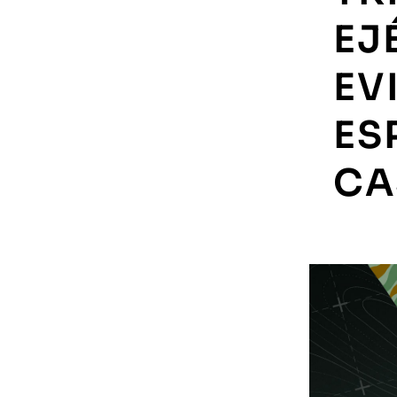
EJ
EV
ES
CA