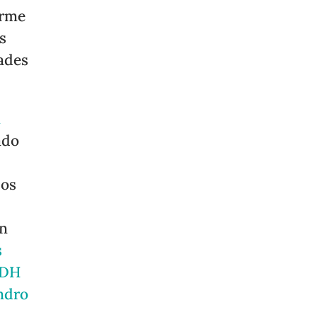
orme
s
dades
l
ado
dos
un
s
ODH
ndro