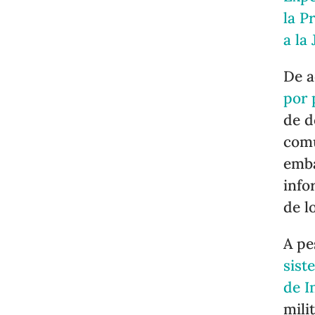
la P
a la
De 
por 
de d
comu
emba
info
de l
A pe
sist
de I
mili