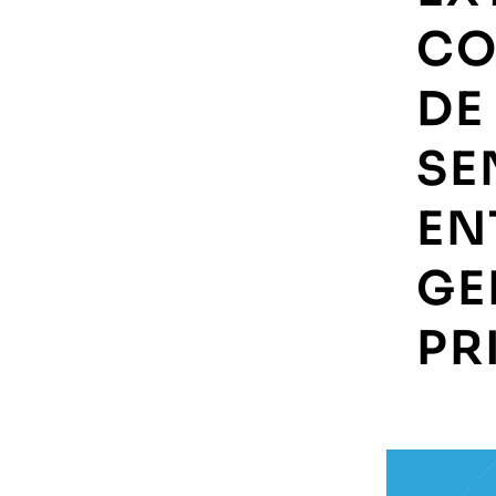
CO
DE
SE
EN
GE
PR