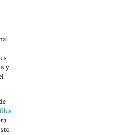
nal
les
s y
el
de
files
ora
Esto