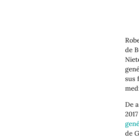
Robe
de B
Niet
gené
sus 
med
De a
2017
gené
de G