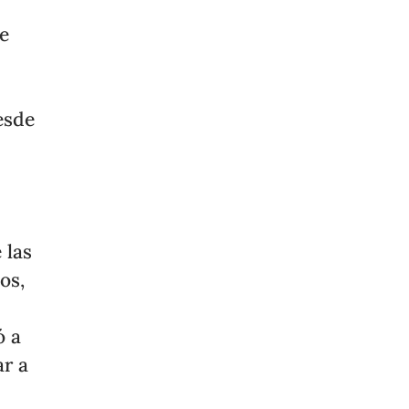
de
esde
 las
os,
ó a
ar a