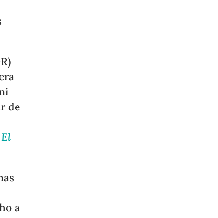
s
GR)
era
ni
ar de
n
El
nas
cho a