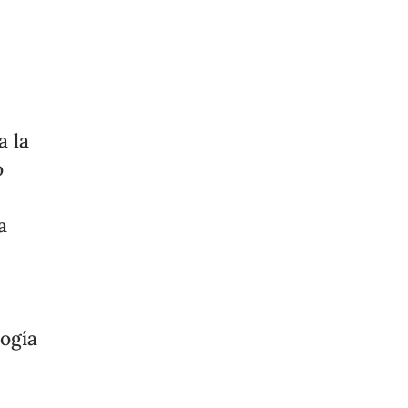
a la
o
a
logía