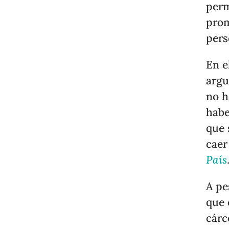
perm
prom
pers
En e
argu
no h
habe
que 
caer
País
A pe
que 
cárc