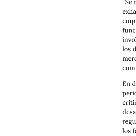
“Se 
exha
empr
func
invo
los 
merc
comi
En d
peri
crit
desa
regu
los 