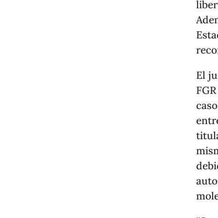
libe
Adem
Esta
reco
El j
FGR 
caso
entr
titu
mism
debi
auto
mole