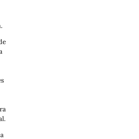
.
de
a
és
ra
l.
ja