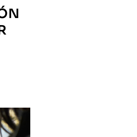
IÓN
R