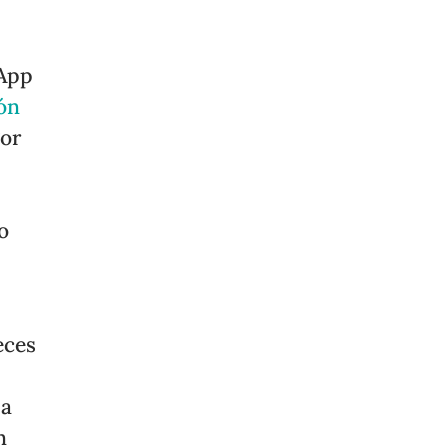
sApp
ión
gor
o
eces
 a
n