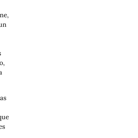
ne,
 un
s
o,
a
las
que
es