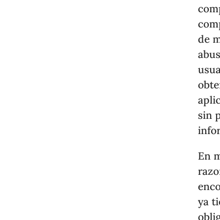
comp
comp
de m
abus
usua
obte
apli
sin 
info
En m
razo
enco
ya t
obli