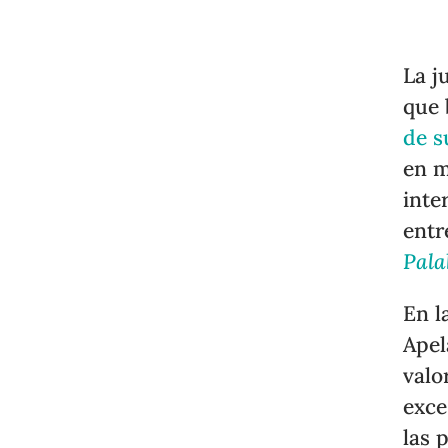
La j
que 
de s
en m
inte
entr
Pala
En l
Apel
valo
exce
las 