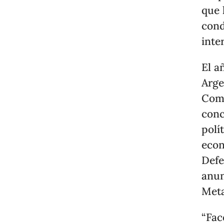
que 
cond
inte
El a
Arge
Comi
conc
polí
econ
Defe
anun
Meta
“Fac