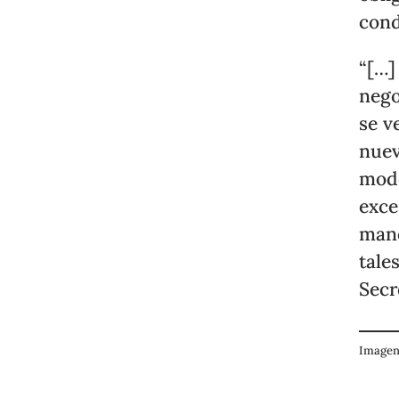
cond
“[…]
nego
se v
nuev
modo
exce
mane
tale
Secr
Imagen