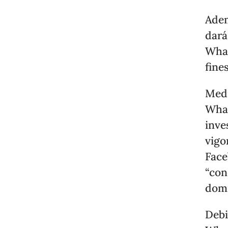
Adem
dará
What
fine
Medi
What
inve
vigo
Face
“con
domi
Debi