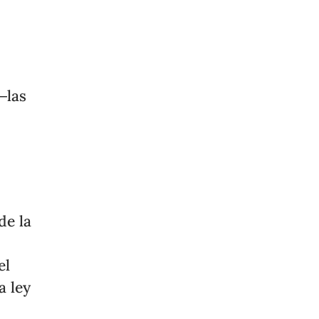
─las
l
de la
el
a ley