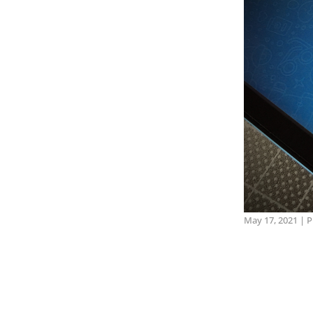
May 17, 2021
|
P