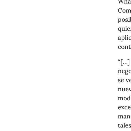
What
Come
posi
quie
apli
cont
“[…]
nego
se v
nuev
modo
exce
mane
tale