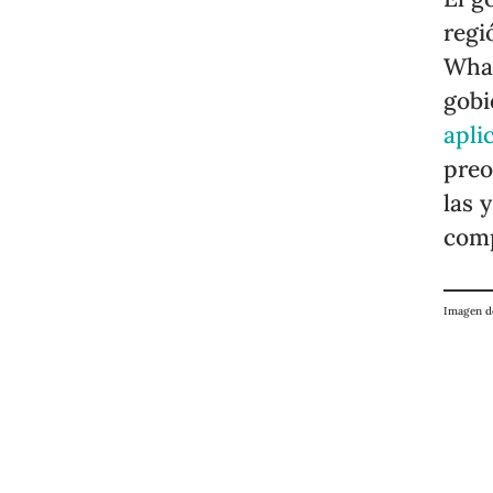
regi
What
gobi
apli
preo
las 
comp
Imagen 