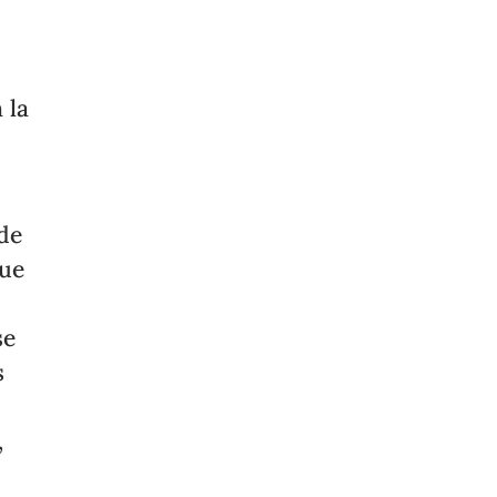
 la
 de
que
s
se
s
,