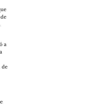
que
 de
n
ó a
a
l de
ne