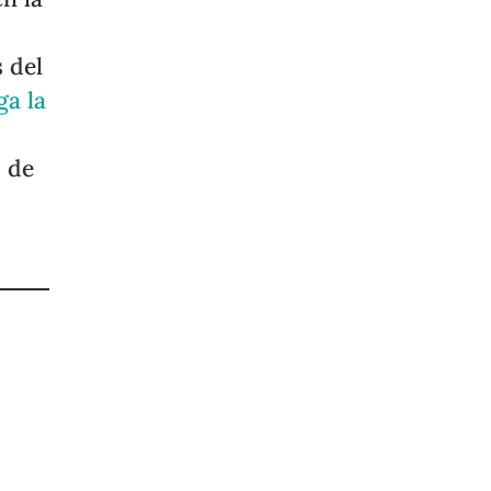
 del
ga la
d de