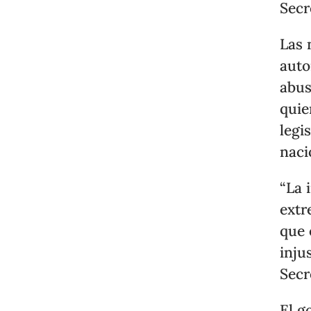
Secr
Las 
auto
abus
quie
legi
naci
“La 
extr
que 
inju
Secr
El g