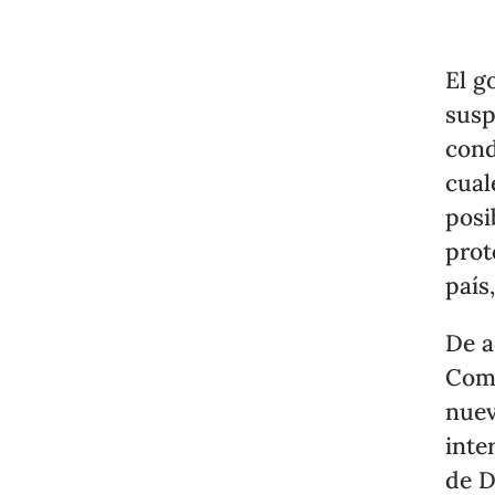
El g
susp
cond
cual
posi
prot
país
De a
Comp
nuev
inte
de D