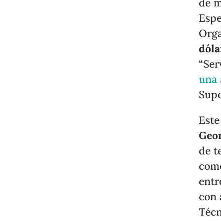
de m
Espe
Orga
dóla
“Ser
una 
Supe
Este
Geo
de t
com
ent
con 
Técn