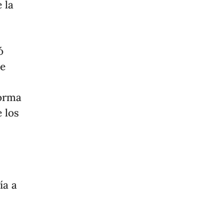
 la
ó
de
forma
 los
ía a