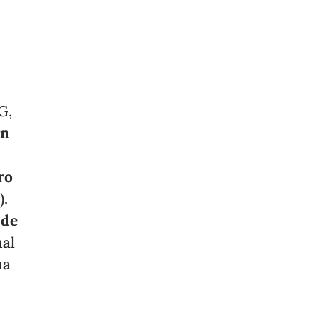
G,
ón
ro
).
 de
ual
ha