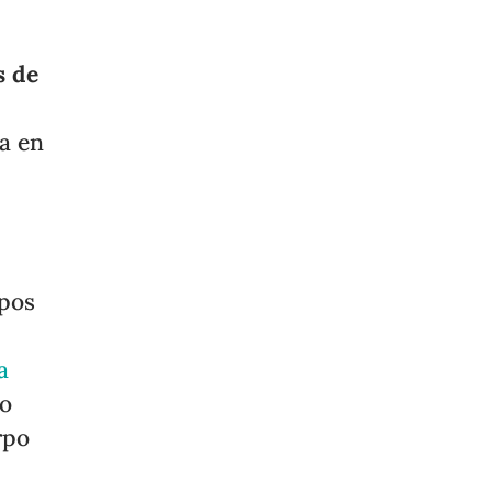
s de
ta en
ipos
a
do
rpo