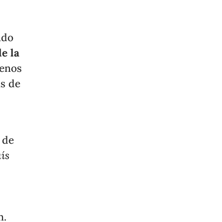
ado
de la
menos
as de
 de
aís
n.