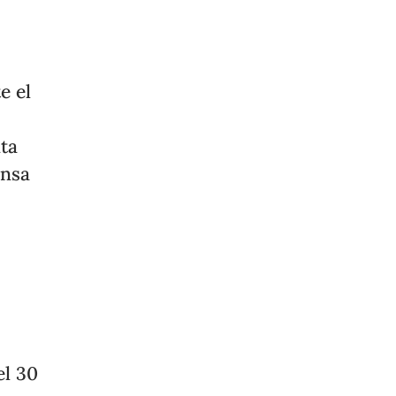
e el
nta
ensa
el 30