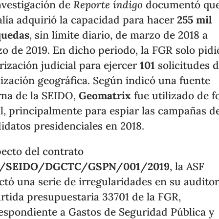
nvestigación de
Reporte índigo
documentó que
alía adquirió la capacidad para hacer
255 mil
quedas
, sin límite diario, de marzo de 2018 a
o de 2019. En dicho periodo, la FGR solo pidi
rización judicial para ejercer
101
solicitudes 
lización geográfica. Según indicó una fuente
rna de la SEIDO,
Geomatrix
fue utilizado de 
al, principalmente para espiar las campañas de
idatos presidenciales en 2018.
ecto del contrato
/SEIDO/DGCTC/GSPN/001/2019
, la ASF
ctó una serie de irregularidades en su auditor
artida presupuestaria 33701 de la FGR,
espondiente a Gastos de Seguridad Pública y