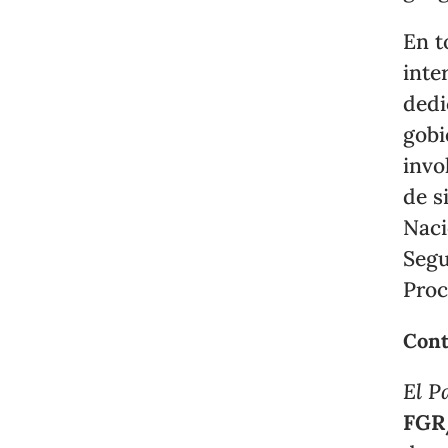
En t
inte
dedi
gobi
invo
de s
Naci
Segu
Proc
Cont
El P
FGR