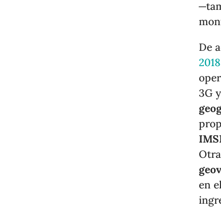
─tam
mont
De a
2018
oper
3G y
geog
pro
IMS
Otra
geov
en e
ingr