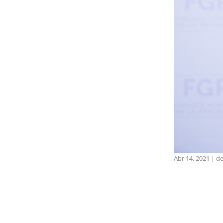
Abr 14, 2021
|
d