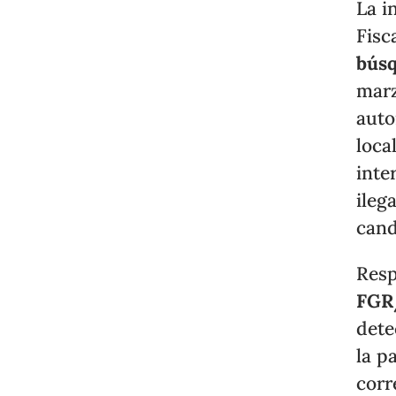
La i
Fisc
bús
marz
auto
loca
inte
ileg
cand
Resp
FGR
dete
la p
corr