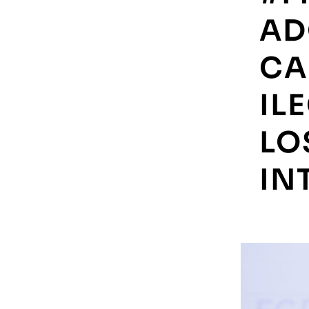
AD
CA
IL
LO
IN