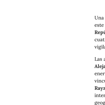
Un
este
Repú
cuat
vigil
Las 
Alej
ener
vinc
Ray
inte
geog