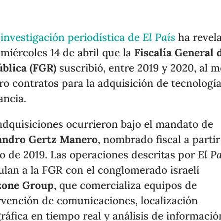
a
investigación periodística de
El País
ha revel
 miércoles 14 de abril que la
Fiscalía General 
blica (FGR)
suscribió, entre 2019 y 2020, al 
ro contratos para la adquisición de tecnologí
ancia.
adquisiciones ocurrieron bajo el mandato de
andro Gertz Manero
, nombrado fiscal a partir
o de 2019. Las operaciones descritas por
El P
ulan a la FGR con el conglomerado israelí
zone Group
, que comercializa equipos de
rvención de comunicaciones, localización
ráfica en tiempo real y análisis de informació