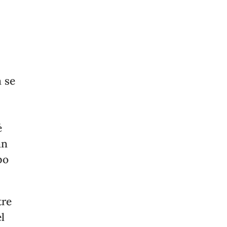
a se
é
an
po
tre
l