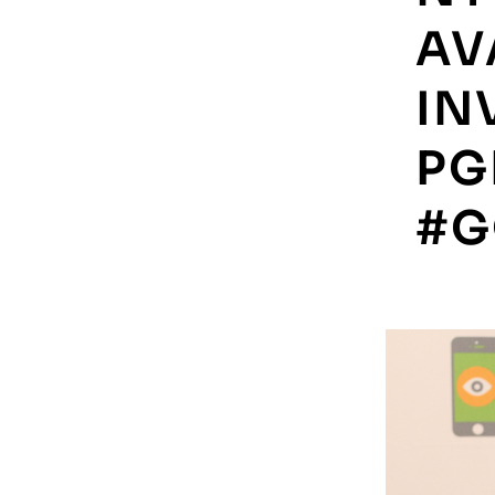
AV
IN
PG
#G