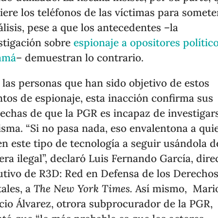
iere los teléfonos de las víctimas para somete
álisis, pese a que los antecedentes –la
stigación sobre
espionaje a opositores polític
amá
– demuestran lo contrario.
 las personas que han sido objetivo de estos
ntos de espionaje, esta inacción confirma sus
echas de que la PGR es incapaz de investigar
isma. “Si no pasa nada, eso envalentona a qui
en este tipo de tecnología a seguir usándola d
ra ilegal”, declaró Luis Fernando García, dire
utivo de R3D: Red en Defensa de los Derecho
tales, a
The New York Times.
Así mismo, Mari
cio Álvarez, otrora subprocurador de la PGR,