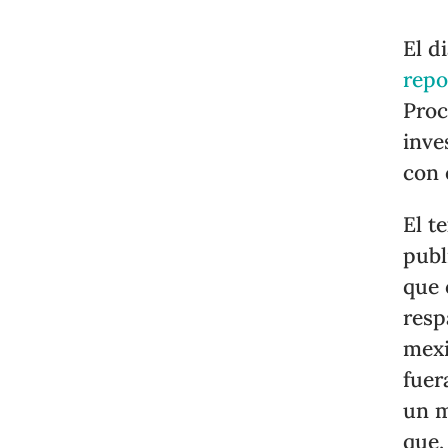
El d
repo
Proc
inve
con 
El t
publ
que 
resp
mexi
fuer
un m
que,