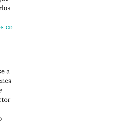
rlos
os en
se a
enes
e
ctor
s
o