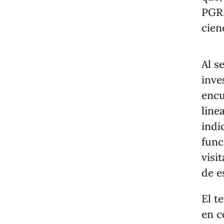
PGR,
cien
Al s
inve
encu
líne
indi
func
visi
de e
El t
en c