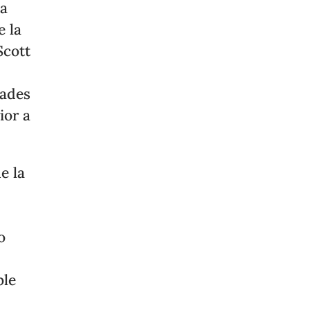
ia
e la
Scott
dades
ior a
e la
o
ble