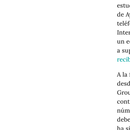
estu
de A
telé
Inte
un e
a su
reci
A la
desd
Grou
cont
núme
debe
ha s