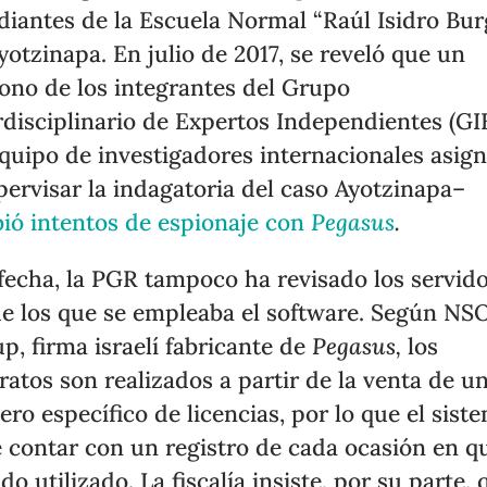
diantes de la Escuela Normal “Raúl Isidro Bur
yotzinapa. En julio de 2017, se reveló que un
fono de los integrantes del Grupo
rdisciplinario de Expertos Independientes (GIE
quipo de investigadores internacionales asig
pervisar la indagatoria del caso Ayotzinapa–
bió intentos de espionaje con
Pegasus
.
 fecha, la PGR tampoco ha revisado los servid
e los que se empleaba el software. Según NS
p, firma israelí fabricante de
Pegasus,
los
ratos son realizados a partir de la venta de u
ro específico de licencias, por lo que el sist
 contar con un registro de cada ocasión en q
ido utilizado. La fiscalía insiste, por su parte, 