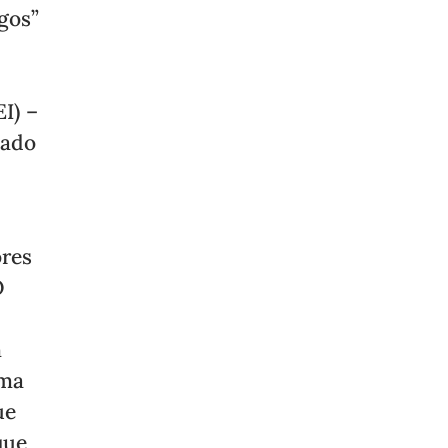
gos”
I) –
nado
ores
O
n
ema
ue
que