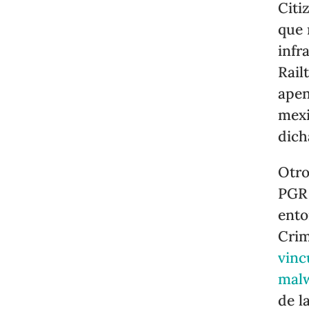
Citi
que 
infr
Rail
apen
mexi
dich
Otro
PGR 
ento
Crim
vinc
mal
de l