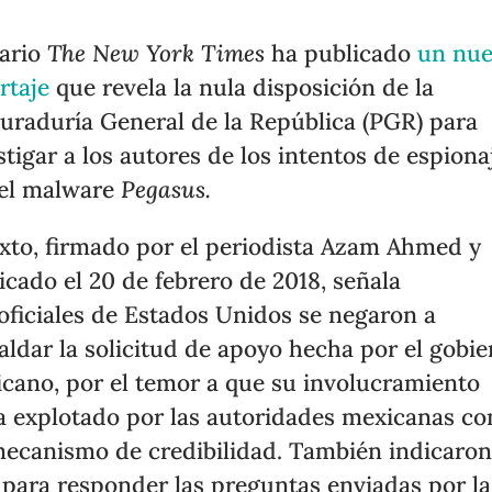
iario
The New York Times
ha publicado
un nu
rtaje
que revela la nula disposición de la
uraduría General de la República (PGR) para
stigar a los autores de los intentos de espiona
el malware
Pegasus.
exto, firmado por el periodista Azam Ahmed y
icado el 20 de febrero de 2018, señala
oficiales de Estados Unidos se negaron a
aldar la solicitud de apoyo hecha por el gobi
cano, por el temor a que su involucramiento
a explotado por las autoridades mexicanas c
ecanismo de credibilidad. También indicaro
 para responder las preguntas enviadas por la