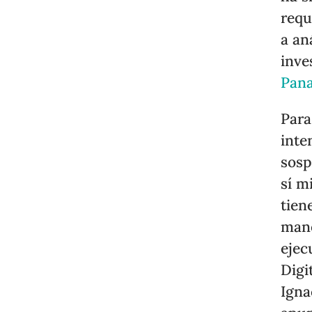
requ
a an
inve
Pan
Para
inte
sosp
sí m
tien
mane
ejec
Digi
Igna