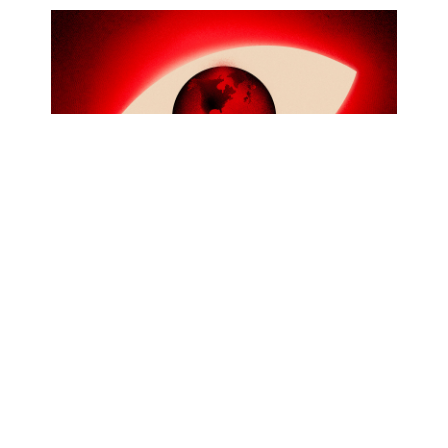
R3D PARTICIPA EN CONTRIBUCIÓN
CONJUNTA PARA INFORME DEL
ALTO COMISIONADO DE ONU
SOBRE DEFENSORES DE DERECHOS
HUMANOS
Abr 17, 2026
|
Oficial
,
Privacidad
Desde R3D aportamos para un nuevo informe