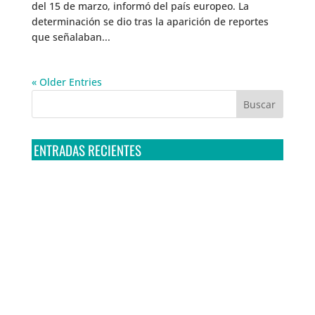
del 15 de marzo, informó del país europeo. La
determinación se dio tras la aparición de reportes
que señalaban...
« Older Entries
ENTRADAS RECIENTES
Tribunal Colegiado confirma amparo de R3D: Sedena
sigue incumpliendo con la entrega de contratos de
Pegasus
Multa a la FMF confirma riesgos advertidos sobre el
tratamiento de datos sensibles en el FAN ID
R3D presenta SequIA, un repositorio para
comprender el impacto ambiental de los centros de
datos y la inteligencia artificial