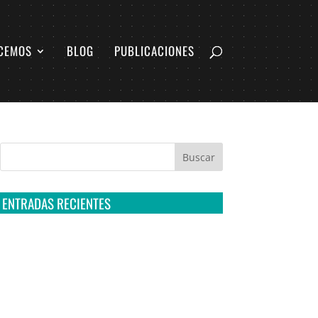
CEMOS
BLOG
PUBLICACIONES
ENTRADAS RECIENTES
Tribunal Colegiado confirma amparo de R3D:
Sedena sigue incumpliendo con la entrega de
contratos de Pegasus
Multa a la FMF confirma riesgos advertidos
sobre el tratamiento de datos sensibles en el