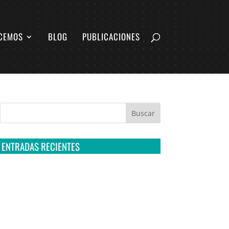
CEMOS
BLOG
PUBLICACIONES
ENTRADAS RECIENTES
Tribunal Colegiado confirma amparo de R3D:
Sedena sigue incumpliendo con la entrega de
contratos de Pegasus
Multa a la FMF confirma riesgos advertidos
sobre el tratamiento de datos sensibles en el