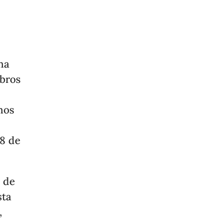
ha
obros
hos
 8 de
 de
sta
,