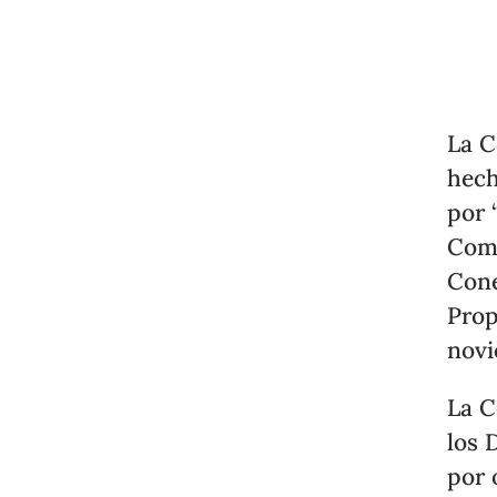
La C
hech
por 
Comi
Cone
Prop
novi
La C
los 
por 