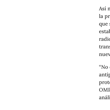
Así 
la p
que 
esta
radi
tran
nuev
“No 
anti
prot
OMPI
análi