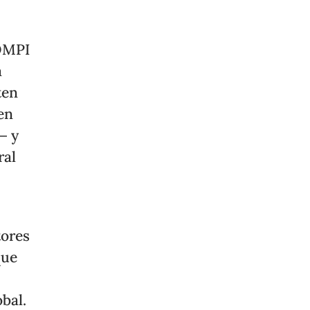
 OMPI
a
ten
en
─ y
ral
tores
que
bal.