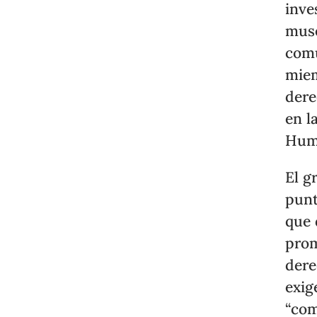
inve
muse
comu
miem
dere
en l
Hum
El 
punt
que 
prom
dere
exig
“com