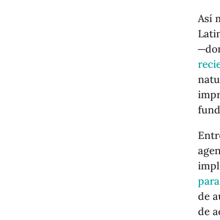
Así 
Lati
─don
reci
natu
impr
fund
Entr
agen
impl
para
de a
de a