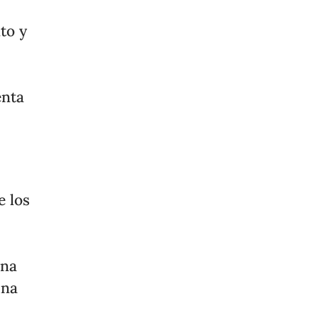
to y
enta
e los
una
una