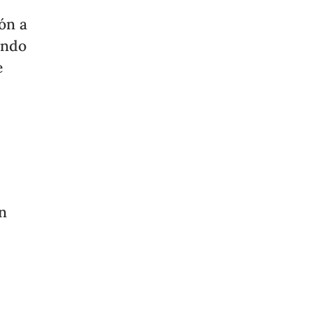
ón a
endo
e
an