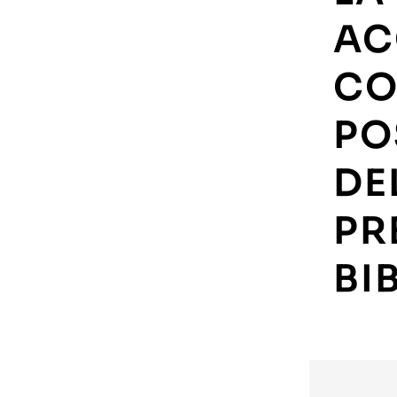
AC
CO
PO
DE
PR
BI