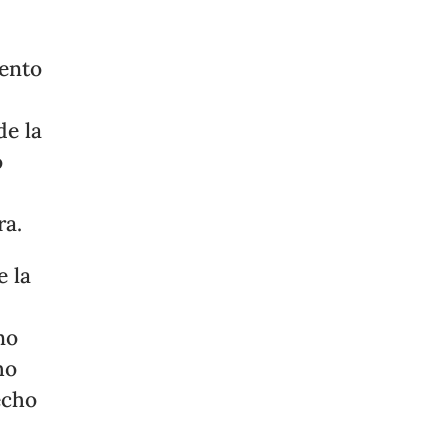
iento
de la
o
ra.
e la
no
ho
echo