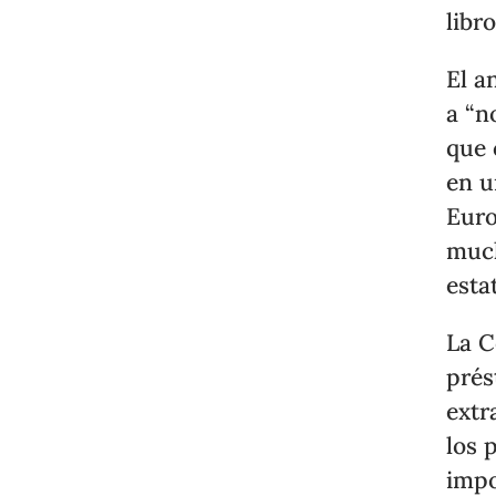
libr
El a
a “n
que 
en u
Euro
much
esta
La C
prés
extr
los 
impo