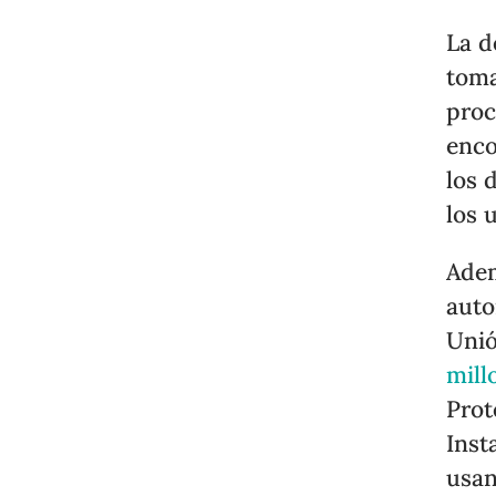
La d
toma
proc
enco
los 
los 
Adem
auto
Uni
mill
Prot
Inst
usan