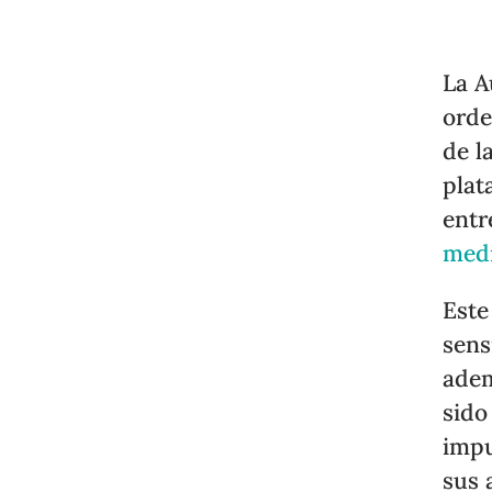
La A
orde
de l
plat
entr
medi
Este
sens
adem
sido
impu
sus 