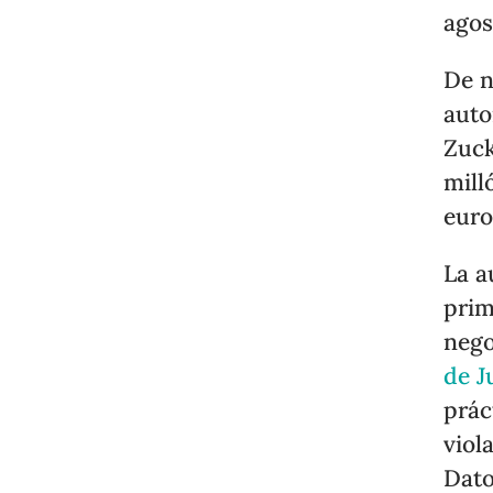
agos
De n
auto
Zuck
mill
euro
La a
prim
nego
de J
prác
viol
Dato