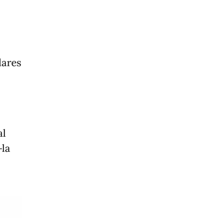
lares
al
─la
.