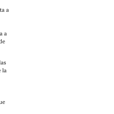
ta a
a a
 de
las
 la
que