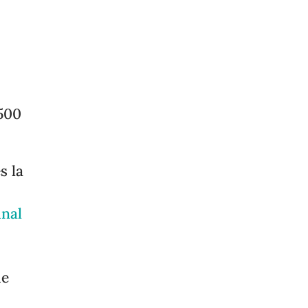
 500
s la
unal
de