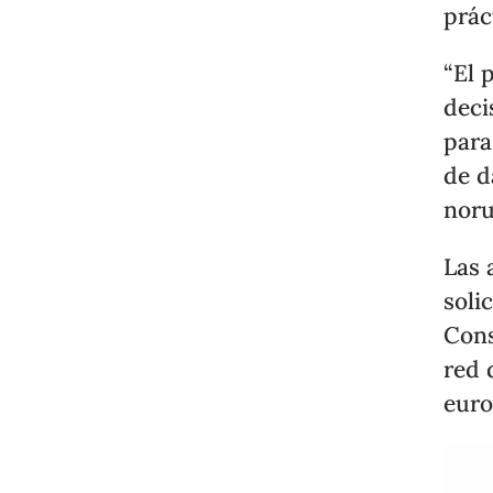
prác
“El 
deci
para
de d
noru
Las 
soli
Cons
red 
euro