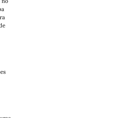
a no
pa
ra
 de
]
nes