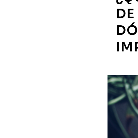
DE
DÓ
IM