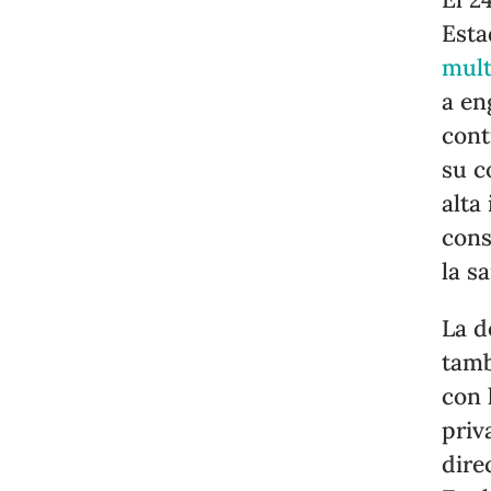
Esta
mult
a en
cont
su c
alta
cons
la s
La d
tamb
con 
priv
dire