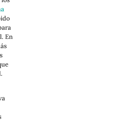
na
ido
para
l. En
más
s
que
.
va
s