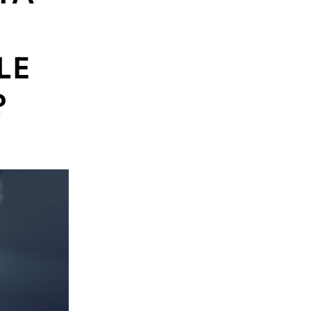
E
LE
?