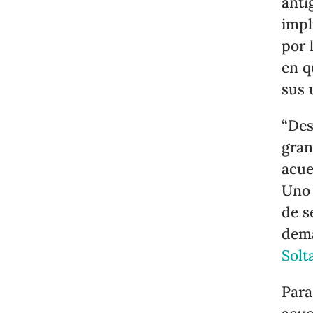
anti
impl
por 
en q
sus 
“Des
gran
acue
Uno 
de s
dema
Solt
Para