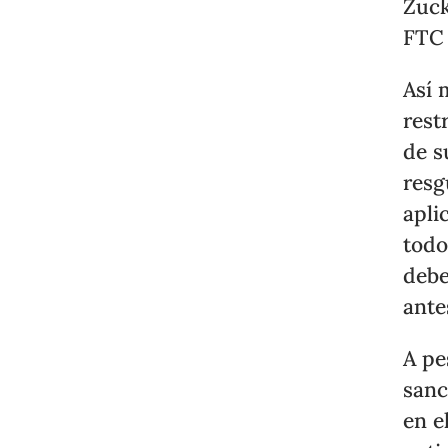
Zuck
FTC 
Así 
rest
de s
resg
apli
todo
debe
ante
A pe
sanc
en e