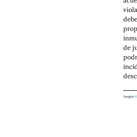
acue
viol
debe
prop
inmu
de j
podr
inci
desc
Imagen
S