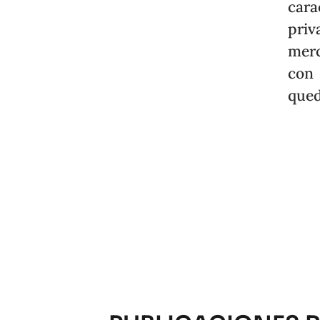
cara
priv
merc
con
qued