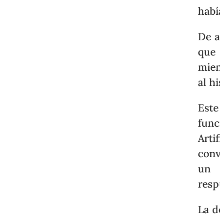
habí
De 
que 
mien
al h
Este
func
Art
conv
un 
resp
La d