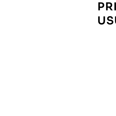
PR
US