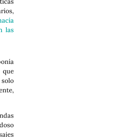
icas
rios,
hacía
n las
ponía
 que
 solo
ente,
endas
doso
sajes