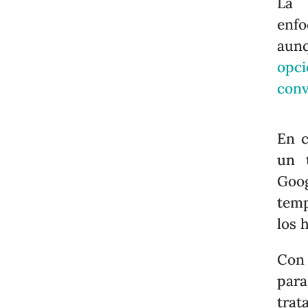
La 
enfo
aun
opci
conv
En c
un 
Goog
temp
los 
Con 
par
trat