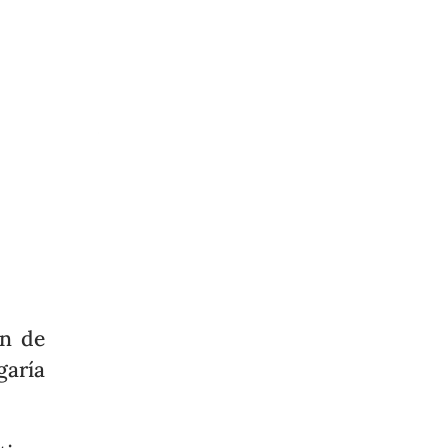
ón de
garía