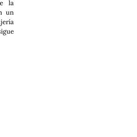
re la
en un
jería
igue