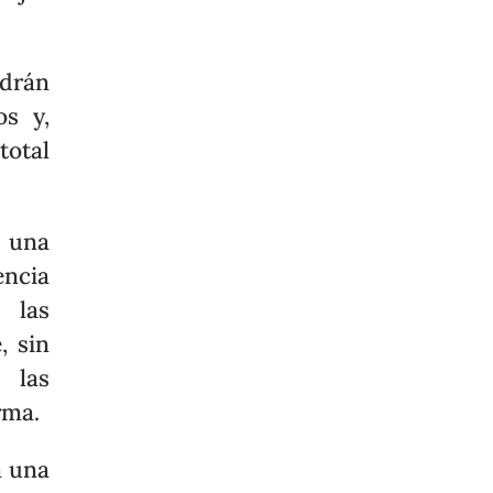
ndrán
os y,
total
e una
encia
 las
, sin
 las
rma.
a una