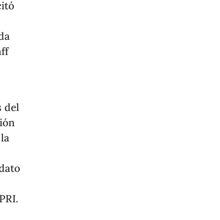
itó
da
ff
 del
ción
 la
dato
PRI.