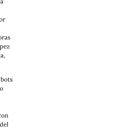
da
or
oras
ópez
a,
 bots
ño
con
 del