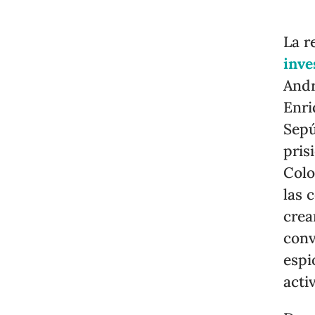
La r
inve
Andr
Enri
Sepú
pris
Colo
las 
crea
conv
espi
acti