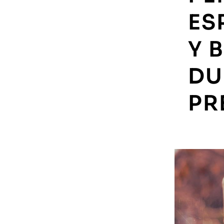
ES
Y 
DU
PR