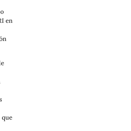
co
RI en
ión
de
a
s
l que