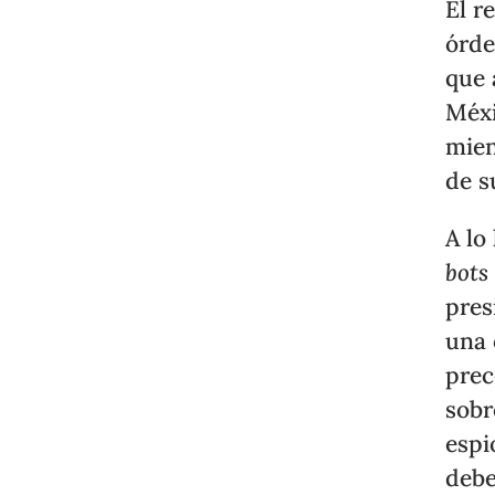
El r
órde
que 
Méxi
mien
de s
A lo
bots
pres
una 
prec
sobr
espi
debe