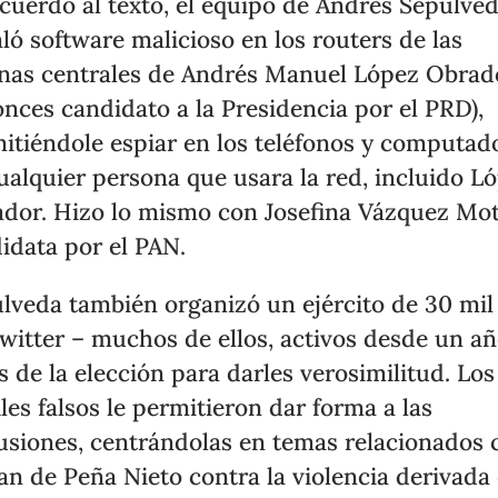
cuerdo al texto, el equipo de Andrés Sepúlve
aló software malicioso en los routers de las
inas centrales de Andrés Manuel López Obrad
onces candidato a la Presidencia por el PRD),
itiéndole espiar en los teléfonos y computad
ualquier persona que usara la red, incluido L
dor. Hizo lo mismo con Josefina Vázquez Mot
idata por el PAN.
lveda también organizó un ejército de 30 mil
witter – muchos de ellos, activos desde un a
s de la elección para darles verosimilitud. Los
iles falsos le permitieron dar forma a las
usiones, centrándolas en temas relacionados 
lan de Peña Nieto contra la violencia derivada