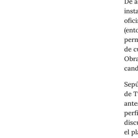
De a
inst
ofic
(ent
perm
de c
Obra
cand
Sepú
de T
ante
perf
disc
el p