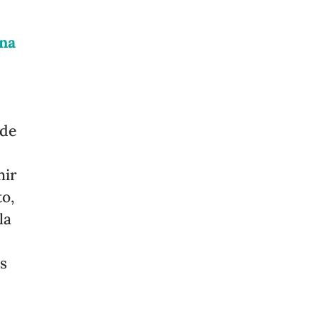
na
 de
nir
o,
la
as