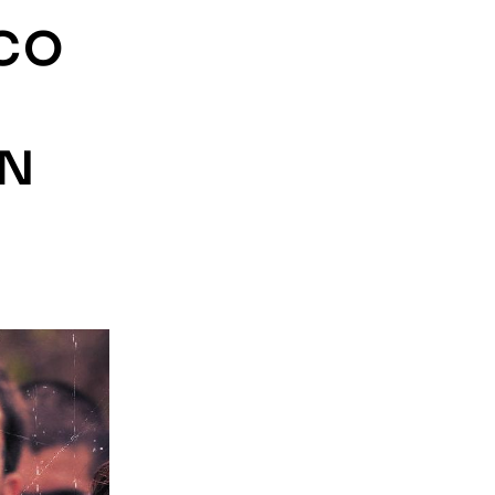
ICO
ÓN