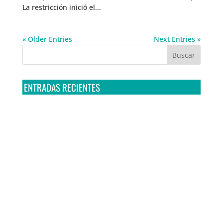
La restricción inició el...
« Older Entries
Next Entries »
ENTRADAS RECIENTES
Tribunal Colegiado confirma amparo de R3D: Sedena
sigue incumpliendo con la entrega de contratos de
Pegasus
Multa a la FMF confirma riesgos advertidos sobre el
tratamiento de datos sensibles en el FAN ID
R3D presenta SequIA, un repositorio para
comprender el impacto ambiental de los centros de
datos y la inteligencia artificial
Ley Serrano bajo escrutinio por su impacto en la
libertad de expresión y la regulación de la IA en