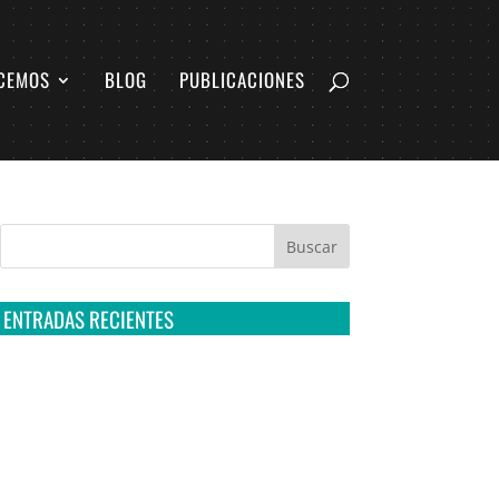
CEMOS
BLOG
PUBLICACIONES
ENTRADAS RECIENTES
Tribunal Colegiado confirma amparo de R3D:
Sedena sigue incumpliendo con la entrega de
contratos de Pegasus
Multa a la FMF confirma riesgos advertidos
sobre el tratamiento de datos sensibles en el