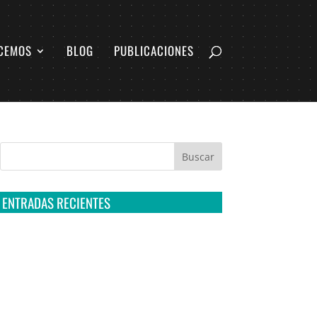
CEMOS
BLOG
PUBLICACIONES
ENTRADAS RECIENTES
Tribunal Colegiado confirma amparo de R3D:
Sedena sigue incumpliendo con la entrega de
contratos de Pegasus
Multa a la FMF confirma riesgos advertidos
sobre el tratamiento de datos sensibles en el