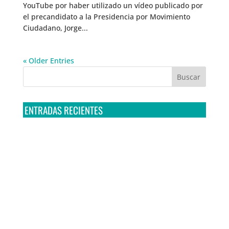
YouTube por haber utilizado un vídeo publicado por
el precandidato a la Presidencia por Movimiento
Ciudadano, Jorge...
« Older Entries
ENTRADAS RECIENTES
Tribunal Colegiado confirma amparo de R3D: Sedena
sigue incumpliendo con la entrega de contratos de
Pegasus
Multa a la FMF confirma riesgos advertidos sobre el
tratamiento de datos sensibles en el FAN ID
R3D presenta SequIA, un repositorio para
comprender el impacto ambiental de los centros de
datos y la inteligencia artificial