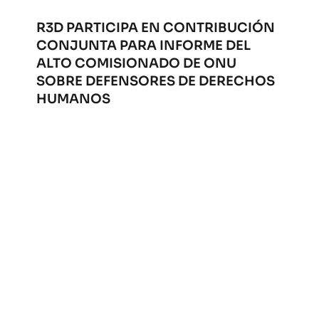
R3D PARTICIPA EN CONTRIBUCIÓN
CONJUNTA PARA INFORME DEL
ALTO COMISIONADO DE ONU
SOBRE DEFENSORES DE DERECHOS
HUMANOS
Abr 17, 2026
|
Oficial
,
Privacidad
Desde R3D aportamos para un nuevo informe
del Alto Comisionado de la ONU para los
derechos humanos. Consulta nuestra
contribución.