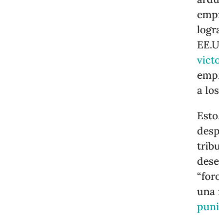
empr
logr
EE.U
vict
empr
a lo
Esto
desp
trib
dese
“for
una
puni