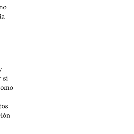
 no
ia
n
y
 si
 Como
tos
ción