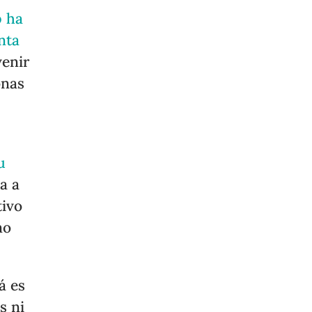
 ha
nta
venir
onas
u
a a
tivo
mo
á es
s ni