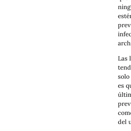
ning
esté
prev
infe
arch
Las 
tend
solo
es q
últi
prev
como
del 