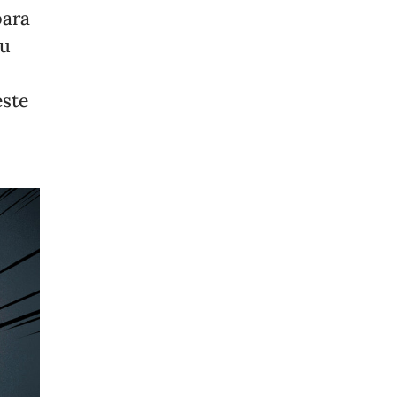
para
su
este