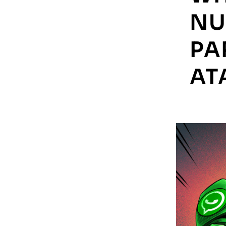
NU
PA
AT