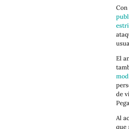
Con 
publ
estr
ataq
usua
El a
tamb
mod
pers
de v
Peg
Al a
que 