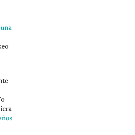
 una
keo
nte
/o
iera
daños