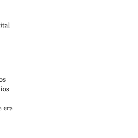
ital
os
dios
n
e era