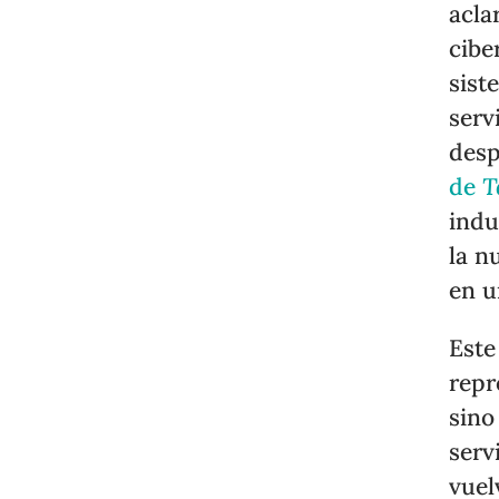
acla
cibe
sist
serv
desp
de
T
indu
la n
en u
Este
repr
sino
serv
vuel