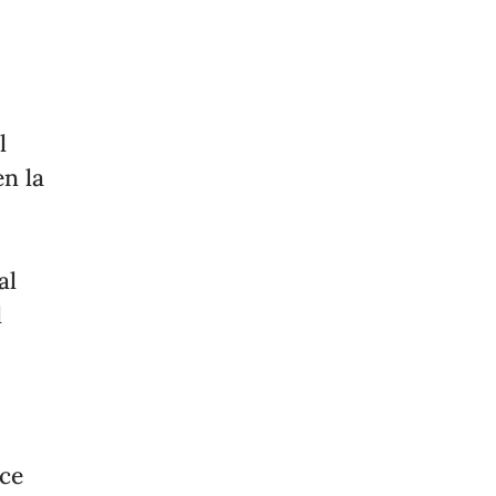
l
n la
al
l
nce