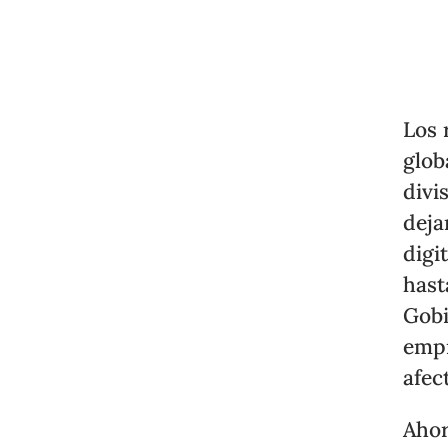
Los 
glob
divi
deja
digi
hast
Gobi
empr
afec
Ahor