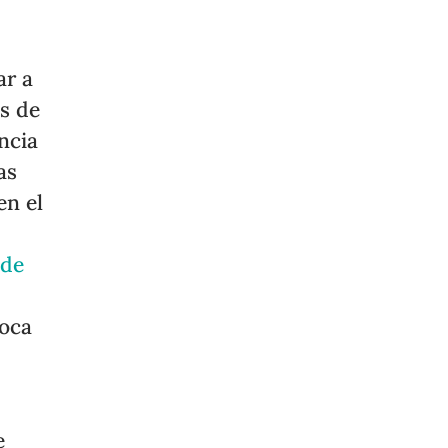
ar a
s de
ncia
as
en el
 de
foca
e