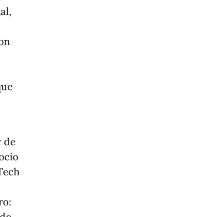
al,
con
que
y de
ocio
 Tech
ro:
 de