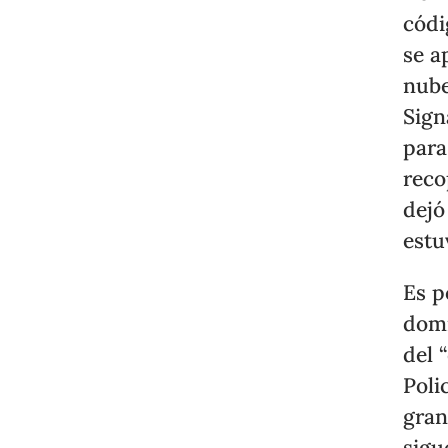
códi
se a
nube
Sign
para
reco
dejó
estu
Es p
domi
del 
Poli
gran
sigu