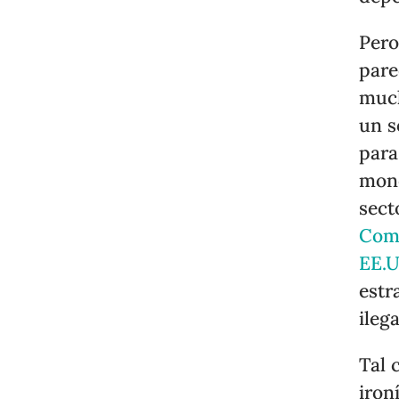
Pero
pare
much
un s
para
mono
sect
Comi
EE.U
estr
ileg
Tal 
iron