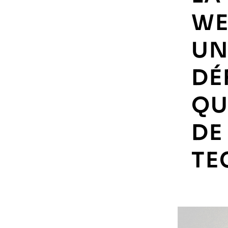
WE
UN
DÉ
QU
DE
TE