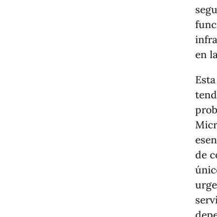
segu
func
infr
en l
Esta
tend
prob
Micr
esen
de c
únic
urge
serv
depe