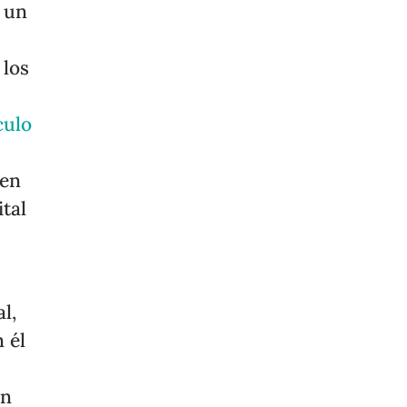
 un
 los
culo
 en
tal
l,
 él
ón