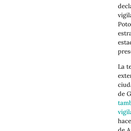
decl
vigi
Poto
estr
esta
pres
La t
exte
ciud
de G
tamb
vigi
hace
de A