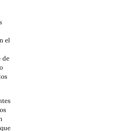
s
n el
e de
ro
dos
ntes
dos
n
 que