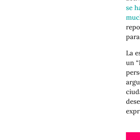
se h
muc
repo
para
La e
un “
pers
argu
ciud
dese
expr