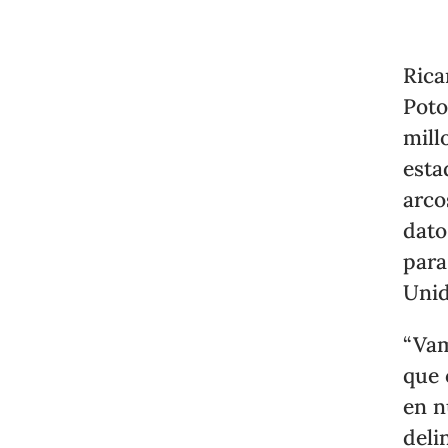
Rica
Poto
mill
esta
arco
dato
para
Uni
“Vam
que 
en n
deli