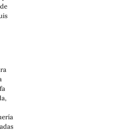
 de
uis
ara
a
fa
da,
uería
ladas