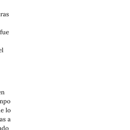
aras
 fue
el
en
empo
e lo
as a
undo