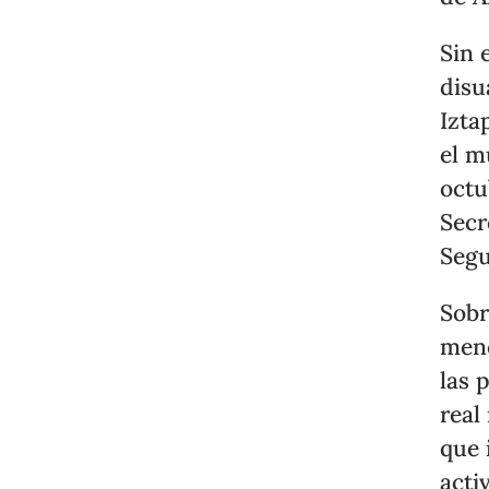
Sin 
disu
Izta
el m
octu
Secr
Segu
Sobr
menc
las 
real
que 
acti