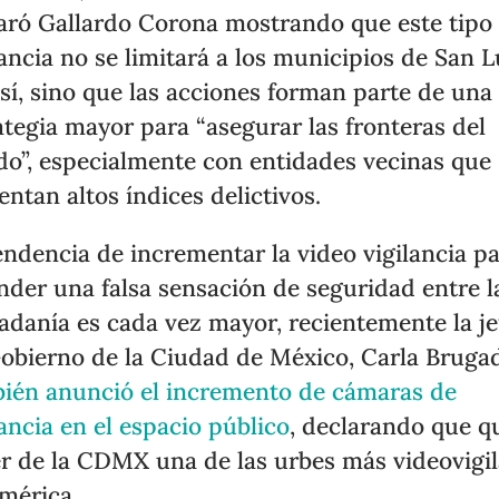
aró Gallardo Corona mostrando que este tipo
lancia no se limitará a los municipios de San L
sí, sino que las acciones forman parte de una
ategia mayor para “asegurar las fronteras del
do”, especialmente con entidades vecinas que
entan altos índices delictivos.
endencia de incrementar la video vigilancia p
nder una falsa sensación de seguridad entre l
adanía es cada vez mayor, recientemente la je
obierno de la Ciudad de México, Carla Bruga
ién anunció el incremento de cámaras de
lancia en el espacio público
, declarando que q
r de la CDMX una de las urbes más videovigi
mérica.