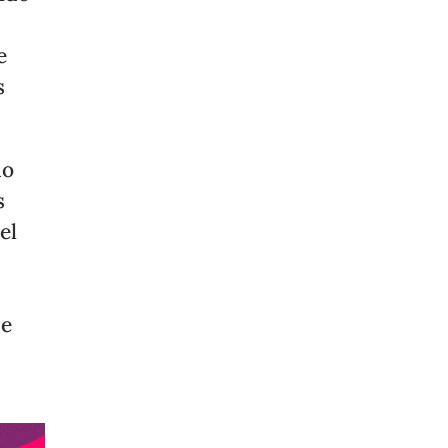
e
s
do
s
el
de