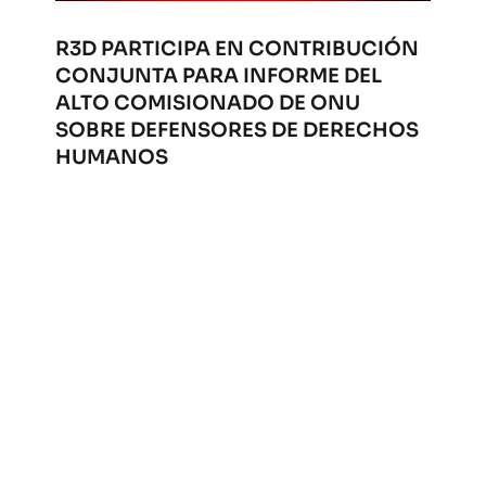
R3D PARTICIPA EN CONTRIBUCIÓN
CONJUNTA PARA INFORME DEL
ALTO COMISIONADO DE ONU
SOBRE DEFENSORES DE DERECHOS
HUMANOS
Abr 17, 2026
|
Oficial
,
Privacidad
Desde R3D aportamos para un nuevo informe
del Alto Comisionado de la ONU para los
derechos humanos. Consulta nuestra
contribución.