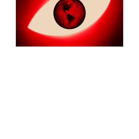
R3D PARTICIPA EN CONTRIBUCIÓN
CONJUNTA PARA INFORME DEL
ALTO COMISIONADO DE ONU
SOBRE DEFENSORES DE DERECHOS
HUMANOS
Abr 17, 2026
|
Oficial
,
Privacidad
Desde R3D aportamos para un nuevo informe
del Alto Comisionado de la ONU para los
derechos humanos. Consulta nuestra
contribución.