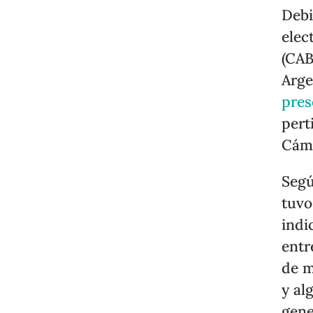
Debi
elec
(CAB
Arge
pres
pert
Cáma
Seg
tuvo
indi
entr
de m
y al
gene