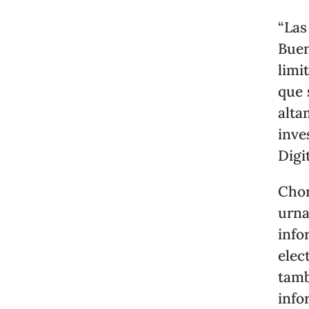
“Las
Buen
limi
que 
alta
inve
Digi
Chor
urna
info
elec
tamb
info