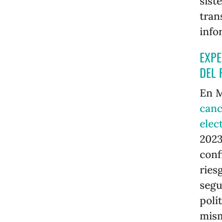
sist
tran
info
EXPE
DEL 
En M
canc
elec
2023
conf
ries
segu
polí
mism