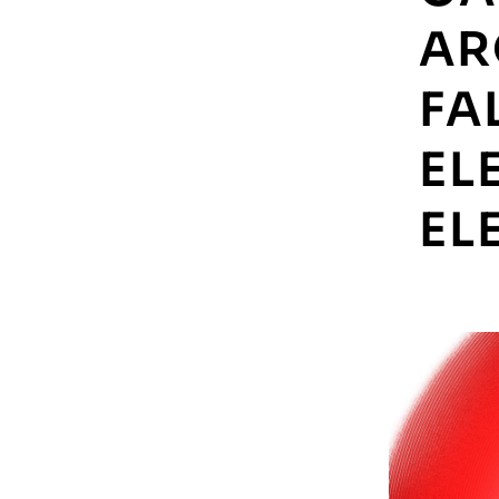
AR
FA
EL
EL