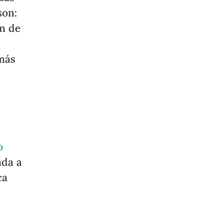
son:
an de
o
emás
o
ada a
ca