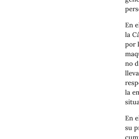
pers
En e
la C
por 
maqu
no d
llev
resp
la e
situ
En e
su p
cump