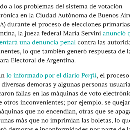
do a los problemas del sistema de votación
trónica en la Ciudad Autónoma de Buenos Air
A) durante el proceso de elecciones primaria
ntina, la jueza federal María Servini
anunció 
entará una denuncia penal
contra las autorid
inentes, lo que también generó respuesta de l
ra Electoral de Argentina.
ún
lo informado por el diario
Perfil
, el proceso
 diversas demoras y algunas personas usuari
caron fallas en las máquinas de voto electróni
e otros inconvenientes; por ejemplo, se queja
áquinas que no encendían, otras que se apa
gunas más que no imprimían las boletas, lo qu
ró demoras e inconformidades por parte de l