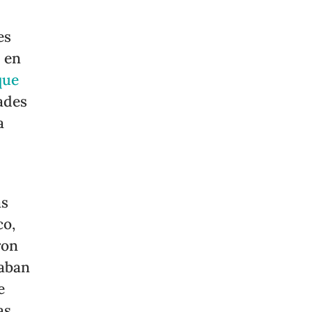
es
s en
que
ades
a
as
co,
ron
gaban
e
as