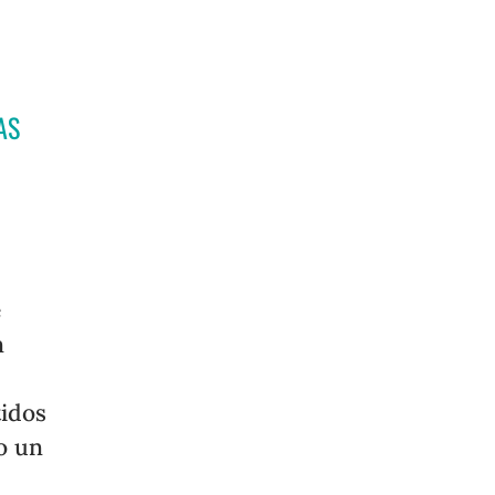
AS
e
n
tidos
o un