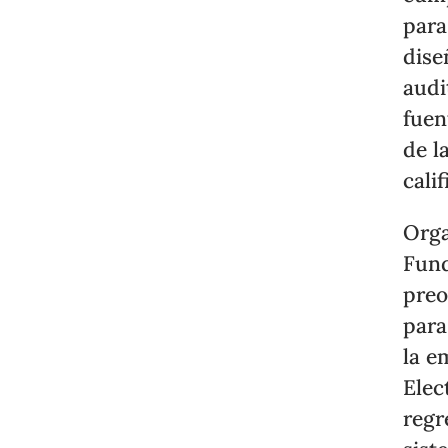
para
dise
audi
fuen
de l
cali
Orga
Fund
pre
para
la e
Elec
regr