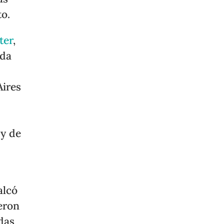
to.
ter
,
ada
Aires
 y de
alcó
eron
das