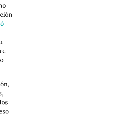
rno
ación
tó
n
n
re
lo
ión,
s,
los
ceso