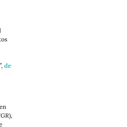
d
tos
”,
de
 en
FGR),
e