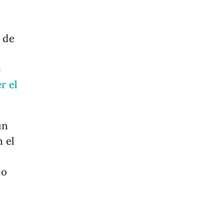
 de
e
e
r el
un
n el
jo