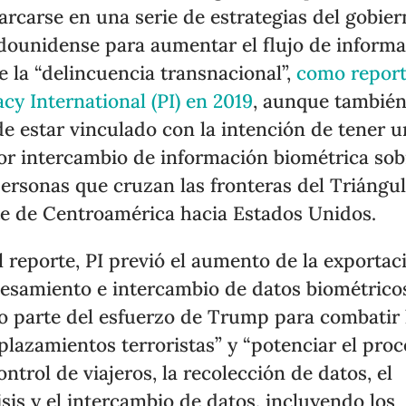
rcarse en una serie de estrategias del gobie
dounidense para aumentar el flujo de inform
e la “delincuencia transnacional”,
como repor
acy International (PI) en 2019
, aunque tambié
e estar vinculado con la intención de tener u
r intercambio de información biométrica sob
personas que cruzan las fronteras del Triángu
e de Centroamérica hacia Estados Unidos.
l reporte, PI previó el aumento de la exportac
esamiento e intercambio de datos biométrico
 parte del esfuerzo de Trump para combatir 
plazamientos terroristas” y “potenciar el pro
ontrol de viajeros, la recolección de datos, el
isis y el intercambio de datos, incluyendo los