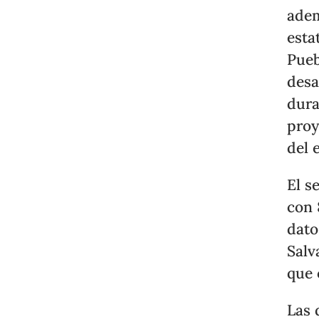
adem
esta
Pueb
desa
dura
proy
del 
El s
con 
dato
Salv
que 
Las 