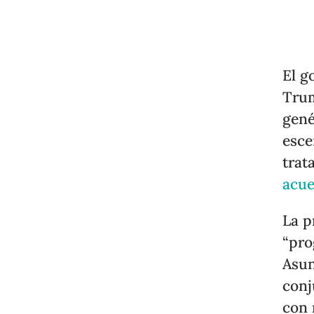
El g
Trum
gené
esce
trat
acue
La p
“pro
Asun
conj
con 