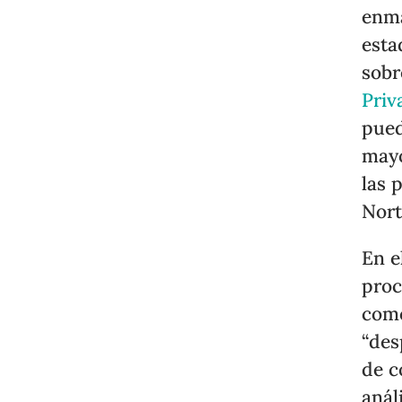
enma
esta
sobr
Priv
pued
mayo
las 
Nort
En e
proc
como
“des
de c
anál