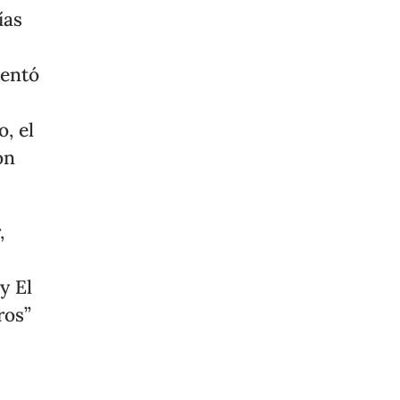
ías
tentó
, el
ón
,
y El
ros”