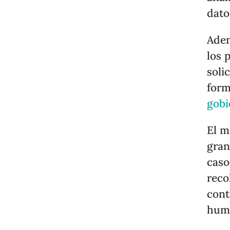
dato
Adem
los 
soli
form
gobi
El m
gran
caso
reco
cont
hum