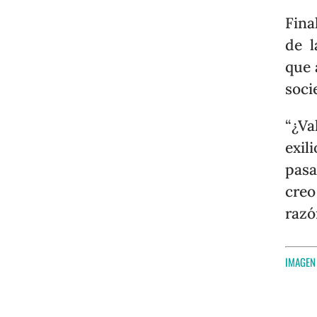
Fina
de 
que 
soci
“¿Va
exil
pasa
creo
razó
IMAGEN