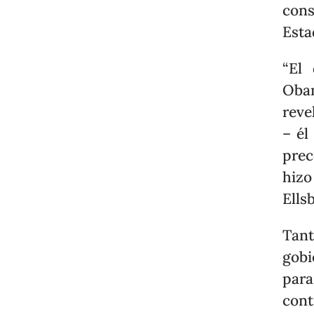
cons
Esta
“El
Obam
reve
– él
prec
hiz
Ells
Tan
gobi
para
cont