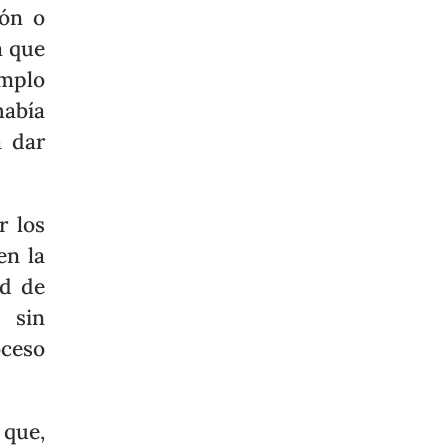
ión o
a que
emplo
había
a dar
r los
en la
ad de
 sin
oceso
que,