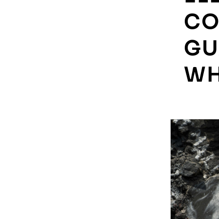
CO
GU
WH