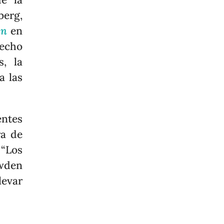
berg,
an
en
recho
s, la
a las
entes
ra de
 “Los
wden
levar