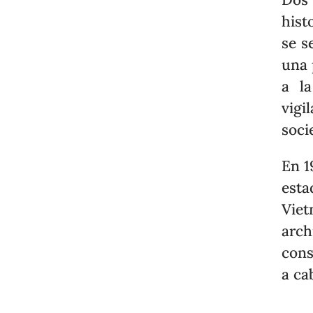
hist
se s
una 
a la
vigi
soci
En 1
esta
Viet
arc
cons
a ca