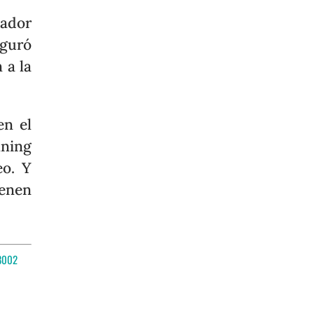
dador
eguró
 a la
en el
nning
eo. Y
ienen
8002