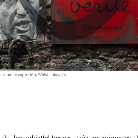
bertad de expresión
,
Whistleblowers
 de los whistleblowers más prominentes d