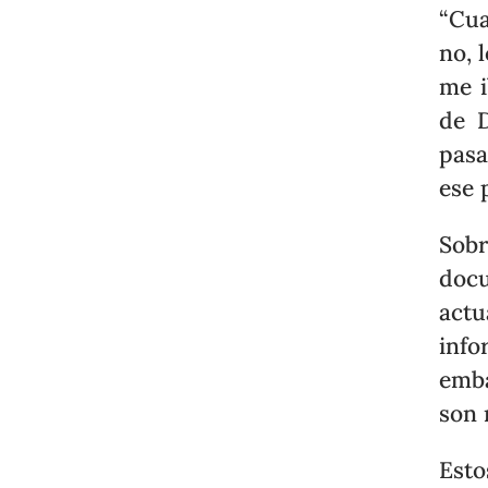
“Cua
no, 
me i
de D
pasa
ese 
Sobr
docu
actu
inf
emba
son 
Est