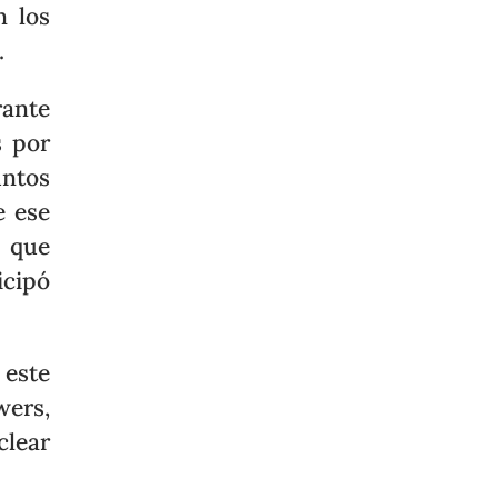
n los
.
ante
s por
untos
e ese
o que
cipó
este
wers,
clear