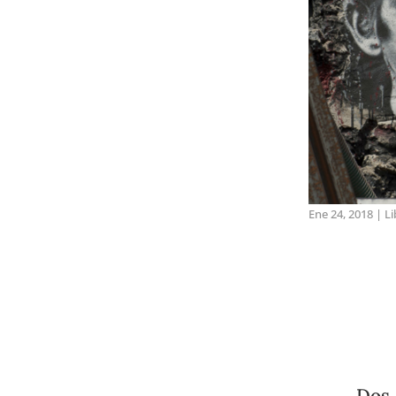
Ene 24, 2018
|
Li
Dos