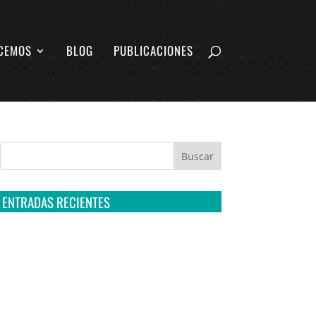
CEMOS
BLOG
PUBLICACIONES
ENTRADAS RECIENTES
Tribunal Colegiado confirma amparo de R3D:
Sedena sigue incumpliendo con la entrega de
contratos de Pegasus
Multa a la FMF confirma riesgos advertidos
sobre el tratamiento de datos sensibles en el