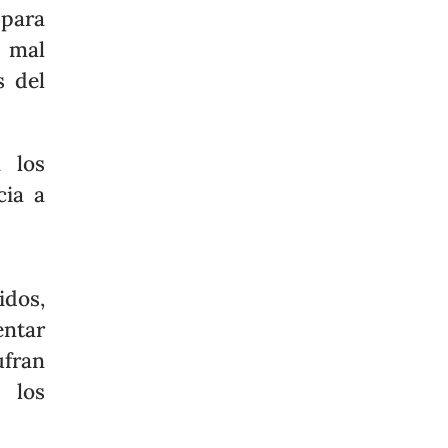
 para
n mal
s del
 los
cia a
dos,
entar
ufran
 los