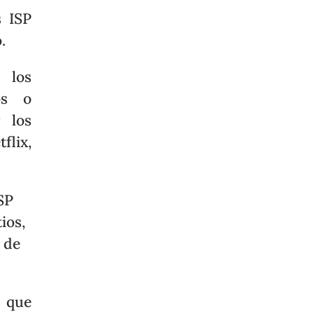
s ISP
.
 los
os o
r los
flix,
SP
ios,
 de
n que