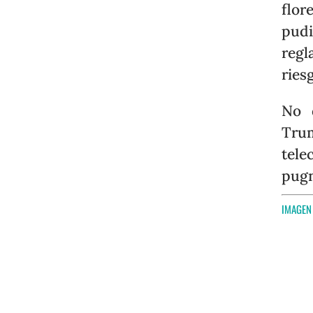
flo
pudi
regl
ries
No 
Tr
tele
pugn
IMAGEN 