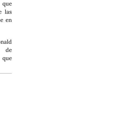
 que
e las
ne en
nald
 de
o que