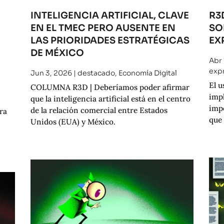
INTELIGENCIA ARTIFICIAL, CLAVE
R3
EN EL TMEC PERO AUSENTE EN
SO
O
LAS PRIORIDADES ESTRATÉGICAS
EX
DE MÉXICO
Abr 
exp
Jun 3, 2026
|
destacado
,
Economía Digital
El u
COLUMNA R3D | Deberíamos poder afirmar
impl
que la inteligencia artificial está en el centro
imp
de la relación comercial entre Estados
ra
que 
Unidos (EUA) y México.