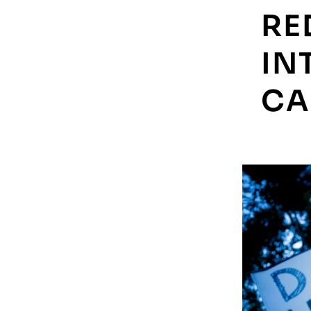
RE
IN
CA