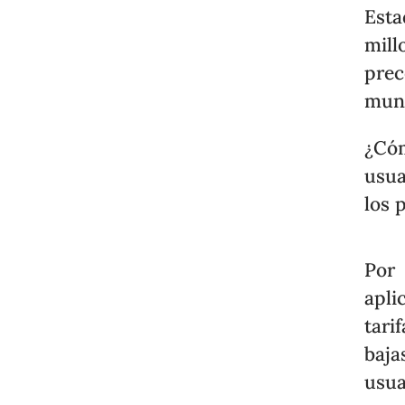
Esta
mill
prec
mun
¿Có
usua
los 
Por
apli
tari
baj
usua