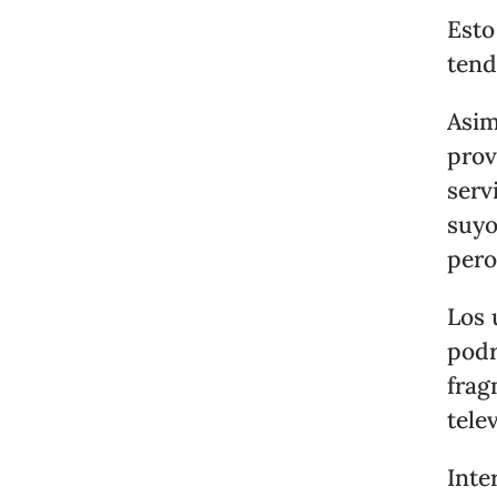
Esto
tend
Asi
pro
serv
suyo
pero
Los 
podr
frag
tele
Inte