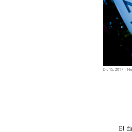
Dic 15, 2017
|
Ne
El f