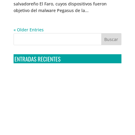
salvadoreño El Faro, cuyos dispositivos fueron
objetivo del malware Pegasus de la...
« Older Entries
ENTRADAS RECIENTES
Tribunal Colegiado confirma amparo de R3D: Sedena
sigue incumpliendo con la entrega de contratos de
Pegasus
Multa a la FMF confirma riesgos advertidos sobre el
tratamiento de datos sensibles en el FAN ID
R3D presenta SequIA, un repositorio para
comprender el impacto ambiental de los centros de
datos y la inteligencia artificial
Ley Serrano bajo escrutinio por su impacto en la