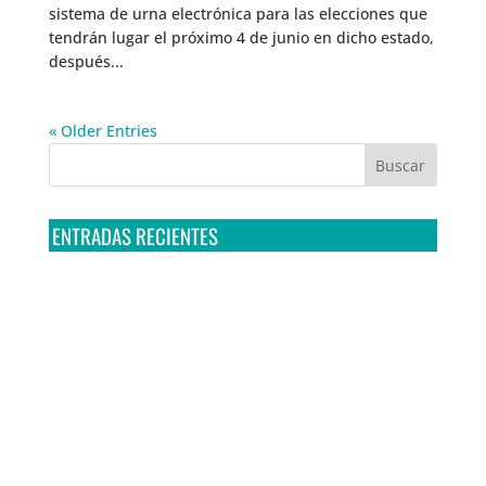
sistema de urna electrónica para las elecciones que
tendrán lugar el próximo 4 de junio en dicho estado,
después...
« Older Entries
ENTRADAS RECIENTES
Tribunal Colegiado confirma amparo de R3D: Sedena
sigue incumpliendo con la entrega de contratos de
Pegasus
Multa a la FMF confirma riesgos advertidos sobre el
tratamiento de datos sensibles en el FAN ID
R3D presenta SequIA, un repositorio para
comprender el impacto ambiental de los centros de
datos y la inteligencia artificial