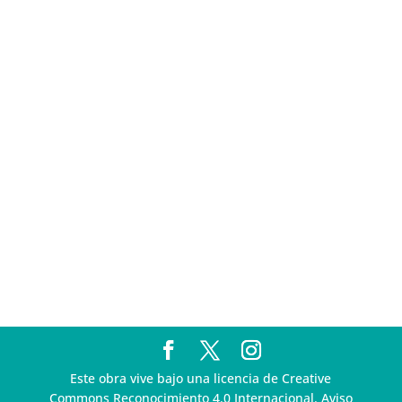
sigue incumpliendo con la entrega de contratos de
Pegasus
Multa a la FMF confirma riesgos advertidos sobre el
tratamiento de datos sensibles en el FAN ID
R3D presenta SequIA, un repositorio para
comprender el impacto ambiental de los centros de
datos y la inteligencia artificial
Ley Serrano bajo escrutinio por su impacto en la
libertad de expresión y la regulación de la IA en
México
R3D enfatiza la necesidad de incorporar la
dimensión digital en la Política Nacional de Derechos
Humanos y Empresas
Este obra vive bajo una licencia de Creative
Commons Reconocimiento 4.0 Internacional. Aviso