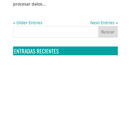
procesar datos...
« Older Entries
Next Entries »
ENTRADAS RECIENTES
Tribunal Colegiado confirma amparo de R3D: Sedena
sigue incumpliendo con la entrega de contratos de
Pegasus
Multa a la FMF confirma riesgos advertidos sobre el
tratamiento de datos sensibles en el FAN ID
R3D presenta SequIA, un repositorio para
comprender el impacto ambiental de los centros de
datos y la inteligencia artificial
Ley Serrano bajo escrutinio por su impacto en la
libertad de expresión y la regulación de la IA en