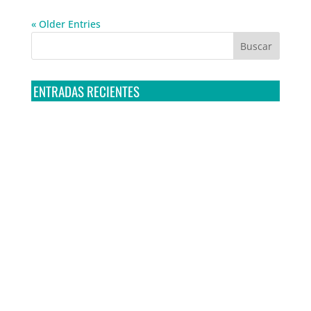
« Older Entries
ENTRADAS RECIENTES
Tribunal Colegiado confirma amparo de R3D: Sedena
sigue incumpliendo con la entrega de contratos de
Pegasus
Multa a la FMF confirma riesgos advertidos sobre el
tratamiento de datos sensibles en el FAN ID
R3D presenta SequIA, un repositorio para
comprender el impacto ambiental de los centros de
datos y la inteligencia artificial
Ley Serrano bajo escrutinio por su impacto en la
libertad de expresión y la regulación de la IA en
México
R3D enfatiza la necesidad de incorporar la