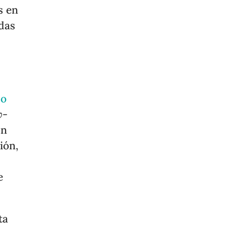
s en
idas
do
w-
ún
ión,
e
ta