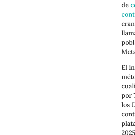
de
c
cont
eran
llam
pobl
Meta
El i
méto
cual
por 
los 
cont
plat
2025