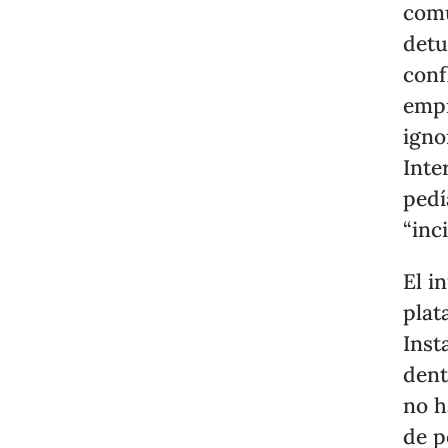
comu
detu
conf
empr
igno
Inte
pedí
“inc
El i
plat
Inst
dent
no h
de p