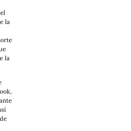
el
e la
Corte
que
e la
e
ook,
ante
así
nde