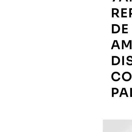
RE
DE
AM
DI
CO
PA