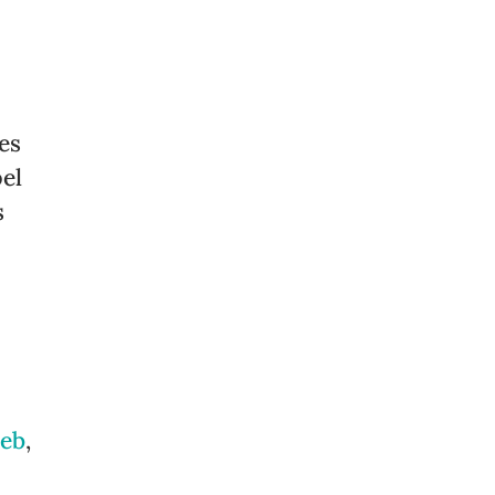
es
pel
s
web
,