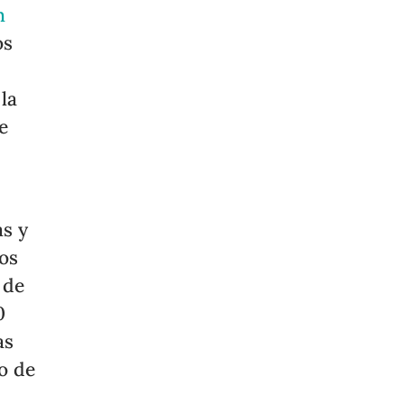
n
os
la
e
s y
dos
 de
0
as
o de