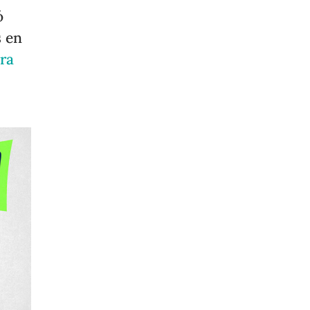
ó
s en
ara