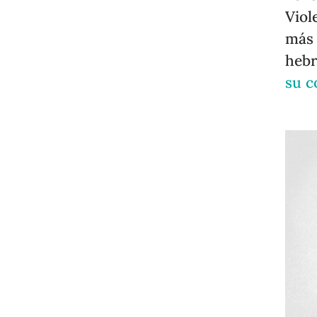
Viol
más 
hebr
su c