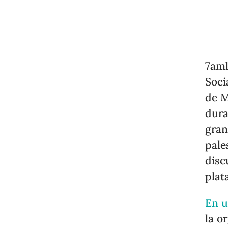
7aml
Soci
de M
dura
gran
pale
disc
plat
En u
la o