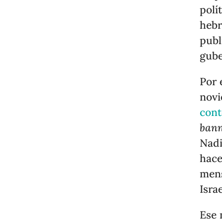
polí
hebr
publ
gube
Por 
novi
cont
ban
Nadi
hace
mens
Isra
Ese 