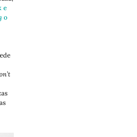
k e
g
o
cede
on’t
zas
as