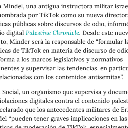
a Mindel, una antigua instructora militar israel
nombrada por TikTok como su nueva director
ticas públicas sobre discursos de odio, inform
o digital
Palestine Chronicle
. Desde este nue
to, Minder será la responsable de “formular l
ticas de TikTok en materia de discurso de odi
forma a los marcos legislativos y normativos
inentes y supervisar las tendencias, en partic
relacionadas con los contenidos antisemitas”.
 Social, un organismo que supervisa y docum
violaciones digitales contra el contenido palest
eclarado que los antecedentes militares de Er
el “pueden tener graves implicaciones en las
ticas de moderación de TikTok, especialment