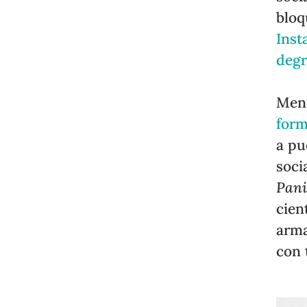
bloq
Inst
degr
Men
form
a pu
soci
Pani
cien
arma
con 