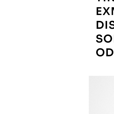
EX
DI
SO
OD