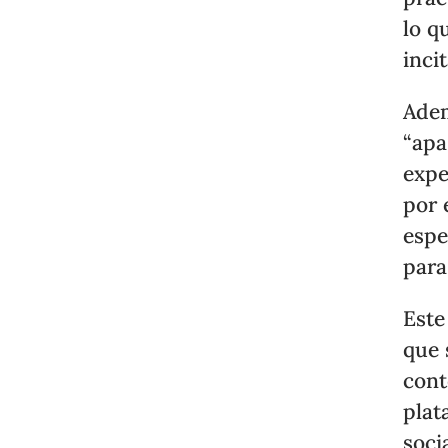
lo q
inci
Adem
“apa
expe
por 
espe
para
Este
que 
cont
plat
soci