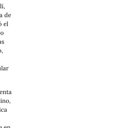
í,
a de
ó el
vo
as
o,
ular
enta
ino,
ica
e en