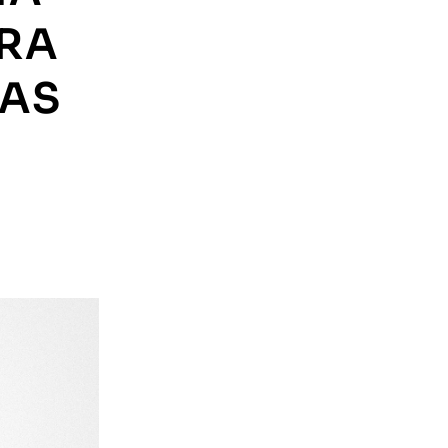
ARA
CAS
E