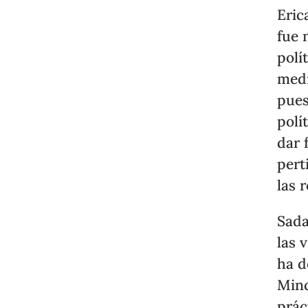
Eric
fue 
polí
medi
pues
polí
dar 
pert
las 
Sada
las 
ha d
Mind
prác