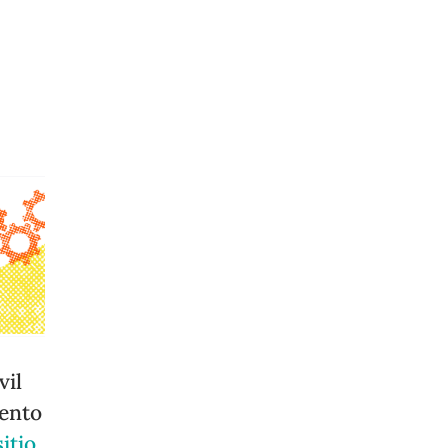
vil
iento
sitio