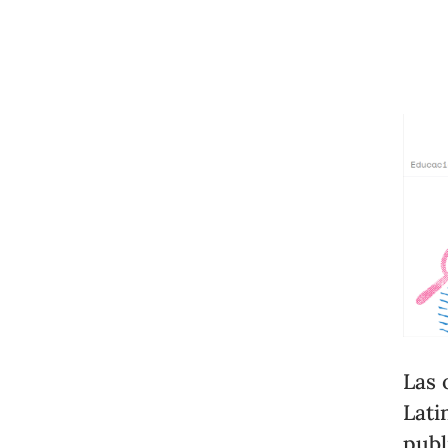
Las 
Lati
publ