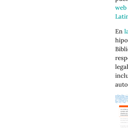
web 
Lati
En
l
hipo
Bibl
resp
lega
incl
auto