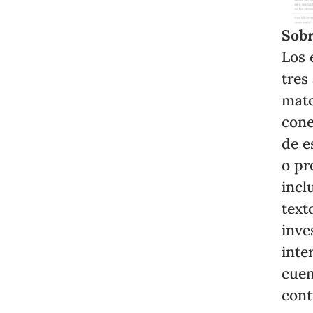
Sobr
Los 
tres
mate
cone
de e
o pr
incl
text
inve
inte
cuen
cont