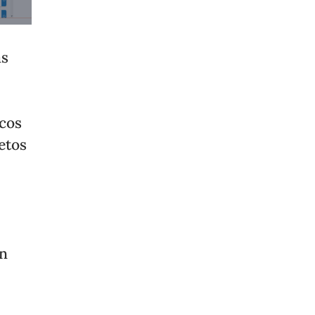
as
icos
etos
en