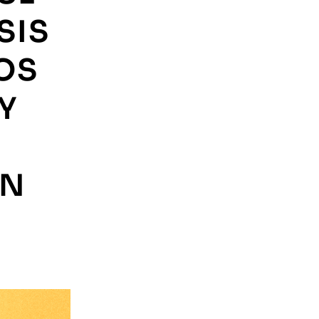
SIS
OS
Y
EN