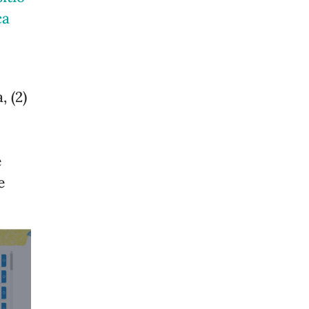
ca
, (2)
e
e