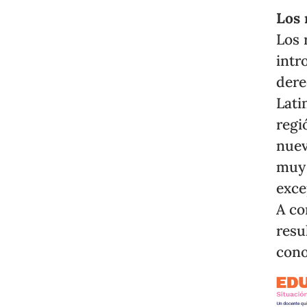
Los 
Los 
intr
dere
Lati
regi
nuev
muy 
exce
A co
resu
cono