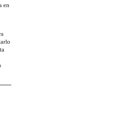
a en
cs
arlo
ta
a