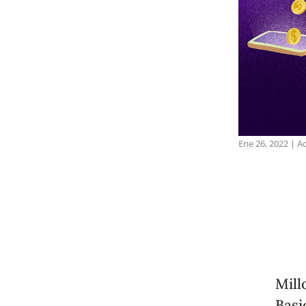
Ene 26, 2022
|
Ac
Mill
Basi