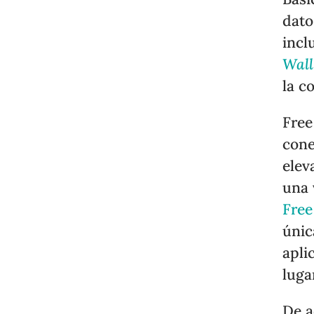
dato
incl
Wall
la c
Free
cone
elev
una 
Free
únic
apli
luga
De a