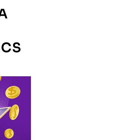
A
ICS