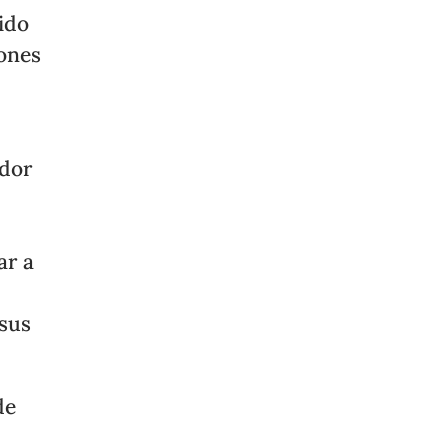
ido
lones
edor
ar a
 sus
de