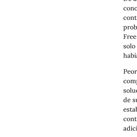
cono
cont
prob
Free
solo
habí
Peor
com
solu
de s
esta
cont
adic