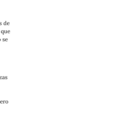
s de
 que
o se
a
nzas
nero