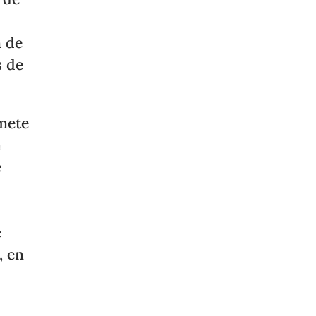
n de
s de
omete
a
e
e
, en
o