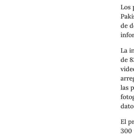
Los 
Paki
de d
info
La i
de 8
vide
arre
las 
foto
dato
El p
300 