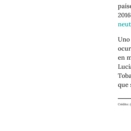
país
2016
neut
Uno 
ocur
en m
Lucí
Toba
que 
Crédito: 